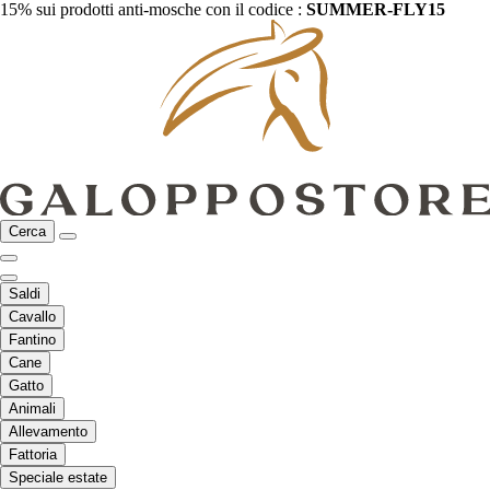
15% sui prodotti anti-mosche con il codice :
SUMMER-FLY15
Cerca
Saldi
Cavallo
Fantino
Cane
Gatto
Animali
Allevamento
Fattoria
Speciale estate