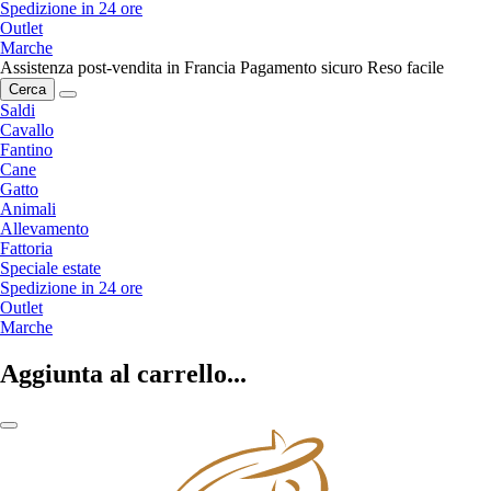
Spedizione in 24 ore
Outlet
Marche
Assistenza post-vendita in Francia
Pagamento sicuro
Reso facile
Cerca
Saldi
Cavallo
Fantino
Cane
Gatto
Animali
Allevamento
Fattoria
Speciale estate
Spedizione in 24 ore
Outlet
Marche
Aggiunta al carrello...