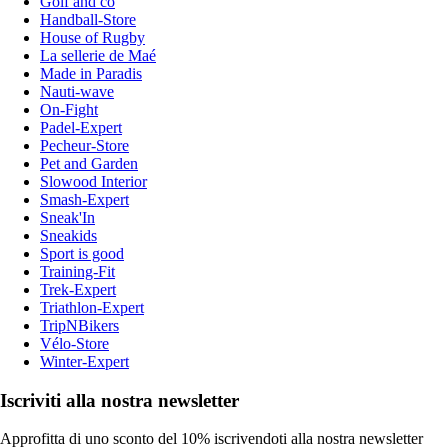
Golf and co
Handball-Store
House of Rugby
La sellerie de Maé
Made in Paradis
Nauti-wave
On-Fight
Padel-Expert
Pecheur-Store
Pet and Garden
Slowood Interior
Smash-Expert
Sneak'In
Sneakids
Sport is good
Training-Fit
Trek-Expert
Triathlon-Expert
TripNBikers
Vélo-Store
Winter-Expert
Iscriviti alla nostra newsletter
Approfitta di uno sconto del 10% iscrivendoti alla nostra newsletter