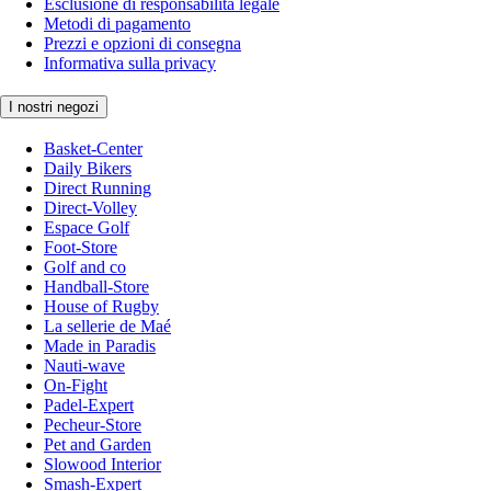
Esclusione di responsabilità legale
Metodi di pagamento
Prezzi e opzioni di consegna
Informativa sulla privacy
I nostri negozi
Basket-Center
Daily Bikers
Direct Running
Direct-Volley
Espace Golf
Foot-Store
Golf and co
Handball-Store
House of Rugby
La sellerie de Maé
Made in Paradis
Nauti-wave
On-Fight
Padel-Expert
Pecheur-Store
Pet and Garden
Slowood Interior
Smash-Expert