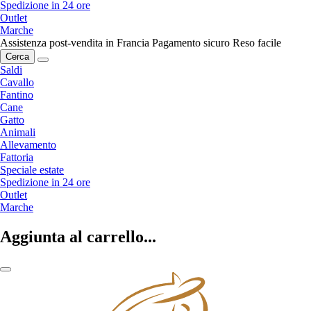
Spedizione in 24 ore
Outlet
Marche
Assistenza post-vendita in Francia
Pagamento sicuro
Reso facile
Cerca
Saldi
Cavallo
Fantino
Cane
Gatto
Animali
Allevamento
Fattoria
Speciale estate
Spedizione in 24 ore
Outlet
Marche
Aggiunta al carrello...