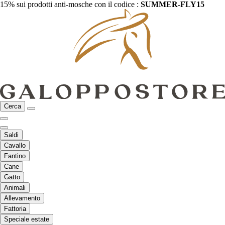
15% sui prodotti anti-mosche con il codice :
SUMMER-FLY15
Cerca
Saldi
Cavallo
Fantino
Cane
Gatto
Animali
Allevamento
Fattoria
Speciale estate