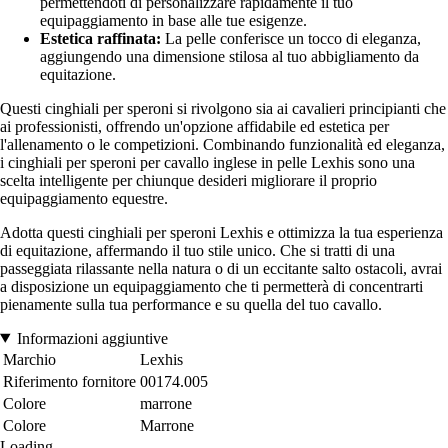
permettendoti di personalizzare rapidamente il tuo
equipaggiamento in base alle tue esigenze.
Estetica raffinata:
La pelle conferisce un tocco di eleganza,
aggiungendo una dimensione stilosa al tuo abbigliamento da
equitazione.
Questi cinghiali per speroni si rivolgono sia ai cavalieri principianti che
ai professionisti, offrendo un'opzione affidabile ed estetica per
l'allenamento o le competizioni. Combinando funzionalità ed eleganza,
i cinghiali per speroni per cavallo inglese in pelle Lexhis sono una
scelta intelligente per chiunque desideri migliorare il proprio
equipaggiamento equestre.
Adotta questi cinghiali per speroni Lexhis e ottimizza la tua esperienza
di equitazione, affermando il tuo stile unico. Che si tratti di una
passeggiata rilassante nella natura o di un eccitante salto ostacoli, avrai
a disposizione un equipaggiamento che ti permetterà di concentrarti
pienamente sulla tua performance e su quella del tuo cavallo.
Informazioni aggiuntive
Marchio
Lexhis
Riferimento fornitore
00174.005
Colore
marrone
Colore
Marrone
Loading...