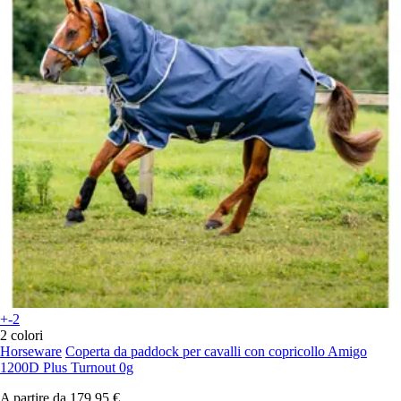
+-2
2 colori
Horseware
Coperta da paddock per cavalli con copricollo Amigo
1200D Plus Turnout 0g
A partire da
179,95 €