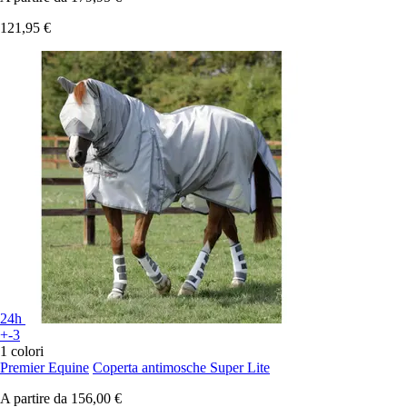
121,95 €
24h
+-3
1 colori
Premier Equine
Coperta antimosche Super Lite
A partire da
156,00 €