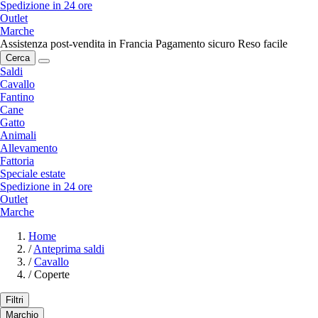
Spedizione in 24 ore
Outlet
Marche
Assistenza post-vendita in Francia
Pagamento sicuro
Reso facile
Cerca
Saldi
Cavallo
Fantino
Cane
Gatto
Animali
Allevamento
Fattoria
Speciale estate
Spedizione in 24 ore
Outlet
Marche
Home
/
Anteprima saldi
/
Cavallo
/
Coperte
Filtri
Marchio