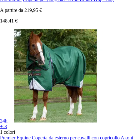
A partire da
219,95 €
148,41 €
24h
+-3
1 colori
Premier Equine
Coperta da esterno per cavalli con copricollo Akoni