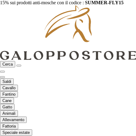
15% sui prodotti anti-mosche con il codice :
SUMMER-FLY15
Cerca
Saldi
Cavallo
Fantino
Cane
Gatto
Animali
Allevamento
Fattoria
Speciale estate