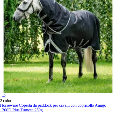
+-2
2 colori
Horseware
Coperta da paddock per cavalli con copricollo Amigo
1200D Plus Turnout 250g