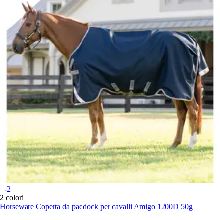
+-2
2 colori
Horseware
Coperta da paddock per cavalli Amigo 1200D 50g