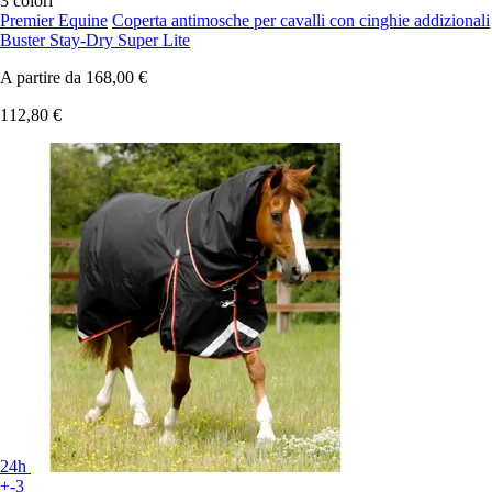
3 colori
Premier Equine
Coperta antimosche per cavalli con cinghie addizionali
Buster Stay-Dry Super Lite
A partire da
168,00 €
112,80 €
24h
+-3