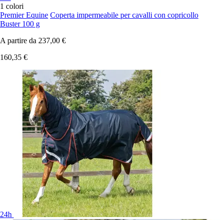
1 colori
Premier Equine
Coperta impermeabile per cavalli con copricollo
Buster 100 g
A partire da
237,00 €
160,35 €
24h