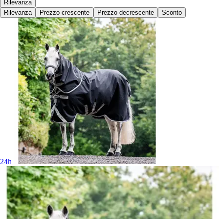
Rilevanza
Rilevanza
Prezzo crescente
Prezzo decrescente
Sconto
24h