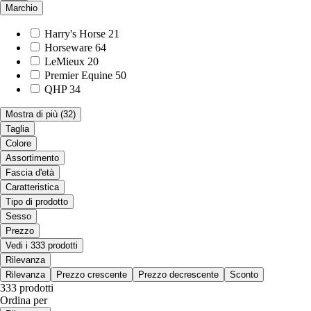
Marchio
Harry's Horse
21
Horseware
64
LeMieux
20
Premier Equine
50
QHP
34
Mostra di più
(32)
Taglia
Colore
Assortimento
Fascia d'età
Caratteristica
Tipo di prodotto
Sesso
Prezzo
Vedi i 333 prodotti
Rilevanza
Rilevanza
Prezzo crescente
Prezzo decrescente
Sconto
333 prodotti
Ordina per