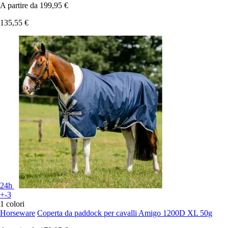
A partire da
199,95 €
135,55 €
24h
+-3
1 colori
Horseware
Coperta da paddock per cavalli Amigo 1200D XL 50g