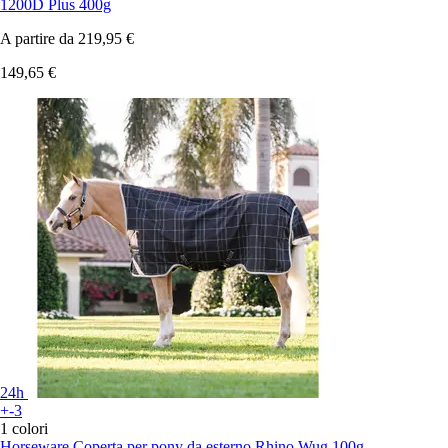
1200D Plus 400g
A partire da
219,95 €
149,65 €
24h
+-3
1 colori
Horseware
Coperta per pony da esterno Rhino Wug 100g