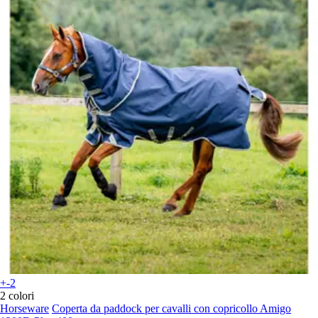
+-2
2 colori
Horseware
Coperta da paddock per cavalli con copricollo Amigo