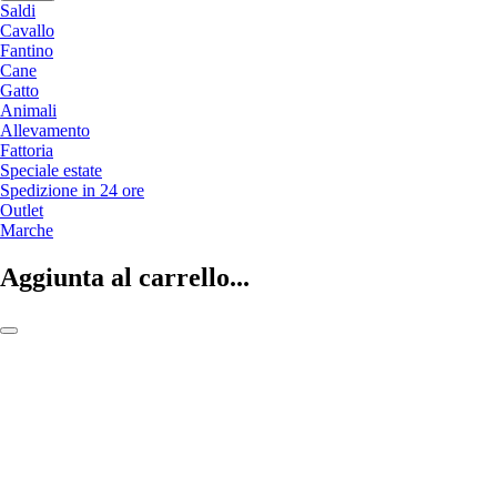
Saldi
Cavallo
Fantino
Cane
Gatto
Animali
Allevamento
Fattoria
Speciale estate
Spedizione in 24 ore
Outlet
Marche
Aggiunta al carrello...