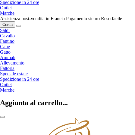
Spedizione in 24 ore
Outlet
Marche
Assistenza post-vendita in Francia
Pagamento sicuro
Reso facile
Cerca
Saldi
Cavallo
Fantino
Cane
Gatto
Animali
Allevamento
Fattoria
Speciale estate
Spedizione in 24 ore
Outlet
Marche
Aggiunta al carrello...