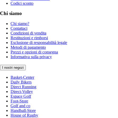
Codici sconto
Chi siamo
Chi siamo?
Contattaci
Condizioni di vendita
Restituzioni e rimborsi
Esclusione di responsabilità legale
Metodi di pagamento
Prezzi e opzioni di consegna
Informativa sulla privacy
I nostri negozi
Basket-Center
Daily Bikers
Direct Running
Direct-Volley
Espace Golf
Foot-Store
Golf and co
Handball-Store
House of Rugby