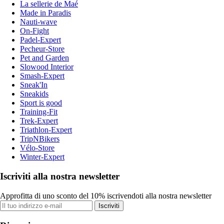
La sellerie de Maé
Made in Paradis
Nauti-wave
On-Fight
Padel-Expert
Pecheur-Store
Pet and Garden
Slowood Interior
Smash-Expert
Sneak'In
Sneakids
Sport is good
Training-Fit
Trek-Expert
Triathlon-Expert
TripNBikers
Vélo-Store
Winter-Expert
Iscriviti alla nostra newsletter
Approfitta di uno sconto del 10% iscrivendoti alla nostra newsletter
Iscriviti