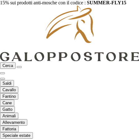
15% sui prodotti anti-mosche con il codice :
SUMMER-FLY15
Cerca
Saldi
Cavallo
Fantino
Cane
Gatto
Animali
Allevamento
Fattoria
Speciale estate