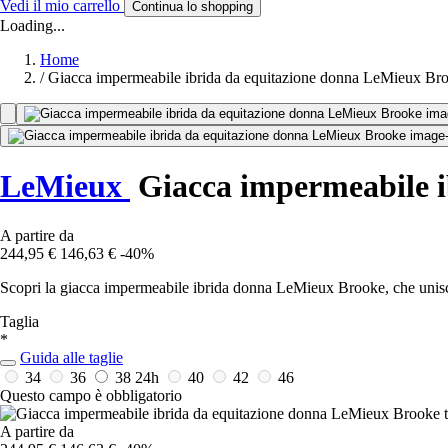
Vedi il mio carrello
Continua lo shopping
Loading...
Home
/
Giacca impermeabile ibrida da equitazione donna LeMieux Br
LeMieux
Giacca impermeabile i
A partire da
244,95 €
146,63 €
-40%
Scopri la giacca impermeabile ibrida donna LeMieux Brooke, che unisce 
Taglia
*
Guida alle taglie
34
36
38
24h
40
42
46
Questo campo è obbligatorio
A partire da