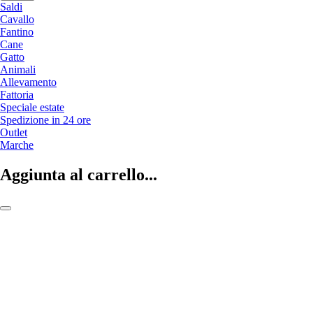
Saldi
Cavallo
Fantino
Cane
Gatto
Animali
Allevamento
Fattoria
Speciale estate
Spedizione in 24 ore
Outlet
Marche
Aggiunta al carrello...