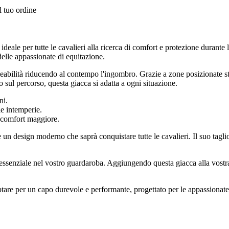
l tuo ordine
e per tutte le cavalieri alla ricerca di comfort e protezione durante le 
delle appassionate di equitazione.
eabilità riducendo al contempo l'ingombro. Grazie a zone posizionate st
o sul percorso, questa giacca si adatta a ogni situazione.
ni.
le intemperie.
 comfort maggiore.
un design moderno che saprà conquistare tutte le cavalieri. Il suo tagli
 essenziale nel vostro guardaroba. Aggiungendo questa giacca alla vostr
are per un capo durevole e performante, progettato per le appassionate d