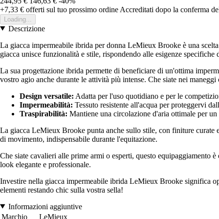
244,95 €
146,63 €
-40%
+7,33 €
offerti sul tuo prossimo ordine
Accreditati dopo la conferma de
Loading...
Descrizione
La giacca impermeabile ibrida per donna LeMieux Brooke è una scelta ideal
giacca unisce funzionalità e stile, rispondendo alle esigenze specifiche 
La sua progettazione ibrida permette di beneficiare di un'ottima imperm
vostro agio anche durante le attività più intense. Che siate nei maneggi 
Design versatile:
Adatta per l'uso quotidiano e per le competizio
Impermeabilità:
Tessuto resistente all'acqua per proteggervi dal
Traspirabilità:
Mantiene una circolazione d'aria ottimale per un
La giacca LeMieux Brooke punta anche sullo stile, con finiture curate e 
di movimento, indispensabile durante l'equitazione.
Che siate cavalieri alle prime armi o esperti, questo equipaggiamento è
look elegante e professionale.
Investire nella giacca impermeabile ibrida LeMieux Brooke significa opt
elementi restando chic sulla vostra sella!
Informazioni aggiuntive
Marchio
LeMieux