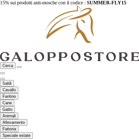
15% sui prodotti anti-mosche con il codice :
SUMMER-FLY15
Cerca
Saldi
Cavallo
Fantino
Cane
Gatto
Animali
Allevamento
Fattoria
Speciale estate