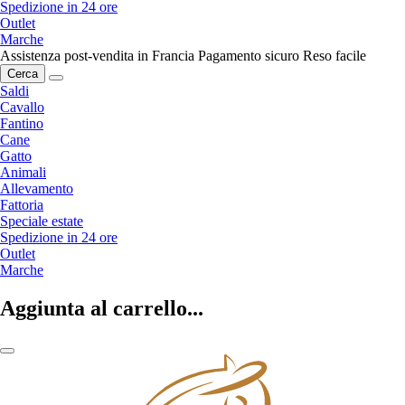
Spedizione in 24 ore
Outlet
Marche
Assistenza post-vendita in Francia
Pagamento sicuro
Reso facile
Cerca
Saldi
Cavallo
Fantino
Cane
Gatto
Animali
Allevamento
Fattoria
Speciale estate
Spedizione in 24 ore
Outlet
Marche
Aggiunta al carrello...