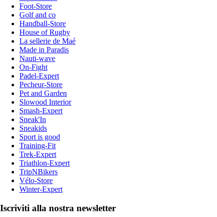
Foot-Store
Golf and co
Handball-Store
House of Rugby
La sellerie de Maé
Made in Paradis
Nauti-wave
On-Fight
Padel-Expert
Pecheur-Store
Pet and Garden
Slowood Interior
Smash-Expert
Sneak'In
Sneakids
Sport is good
Training-Fit
Trek-Expert
Triathlon-Expert
TripNBikers
Vélo-Store
Winter-Expert
Iscriviti alla nostra newsletter