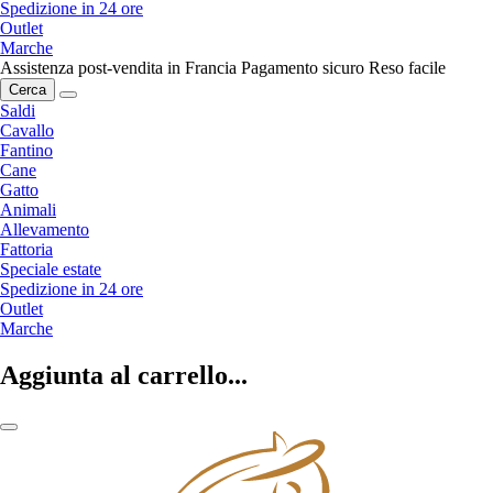
Spedizione in 24 ore
Outlet
Marche
Assistenza post-vendita in Francia
Pagamento sicuro
Reso facile
Cerca
Saldi
Cavallo
Fantino
Cane
Gatto
Animali
Allevamento
Fattoria
Speciale estate
Spedizione in 24 ore
Outlet
Marche
Aggiunta al carrello...