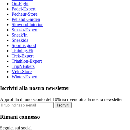
On-Fight
Padel-Expert
Pecheur-Store
Pet and Garden
Slowood Interior
Smash-Expert
Sneak'In
Sneakids
Sport is good
Training-Fit
Trek-Expert
Triathlon-Expert
TripNBikers
Vélo-Store
Winter-Expert
Iscriviti alla nostra newsletter
Approfitta di uno sconto del 10% iscrivendoti alla nostra newsletter
Iscriviti
Rimani connesso
Seguici sui social