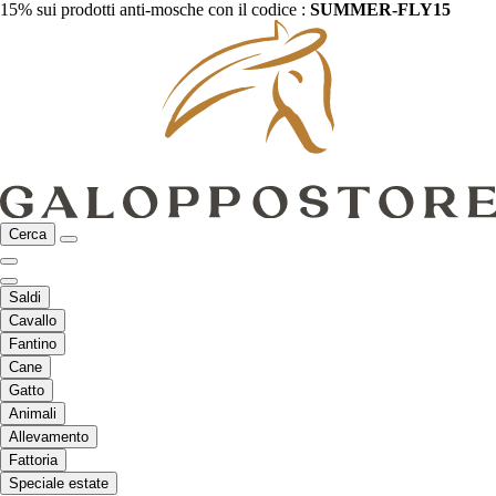
15% sui prodotti anti-mosche con il codice :
SUMMER-FLY15
Cerca
Saldi
Cavallo
Fantino
Cane
Gatto
Animali
Allevamento
Fattoria
Speciale estate