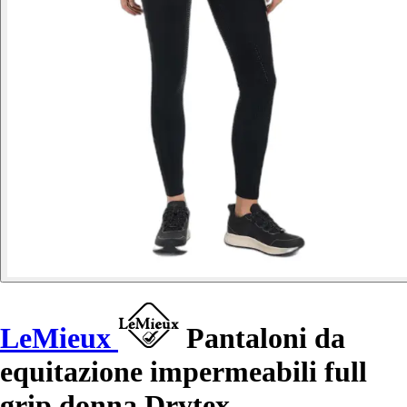
LeMieux
Pantaloni da
equitazione impermeabili full
grip donna Drytex