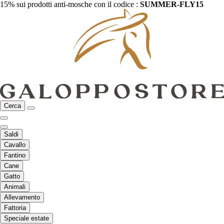
15% sui prodotti anti-mosche con il codice :
SUMMER-FLY15
Cerca
Saldi
Cavallo
Fantino
Cane
Gatto
Animali
Allevamento
Fattoria
Speciale estate