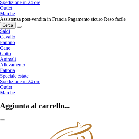
Spedizione in 24 ore
Outlet
Marche
Assistenza post-vendita in Francia
Pagamento sicuro
Reso facile
Cerca
Saldi
Cavallo
Fantino
Cane
Gatto
Animali
Allevamento
Fattoria
Speciale estate
Spedizione in 24 ore
Outlet
Marche
Aggiunta al carrello...