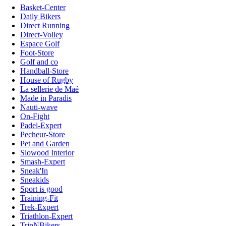
Basket-Center
Daily Bikers
Direct Running
Direct-Volley
Espace Golf
Foot-Store
Golf and co
Handball-Store
House of Rugby
La sellerie de Maé
Made in Paradis
Nauti-wave
On-Fight
Padel-Expert
Pecheur-Store
Pet and Garden
Slowood Interior
Smash-Expert
Sneak'In
Sneakids
Sport is good
Training-Fit
Trek-Expert
Triathlon-Expert
TripNBikers