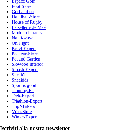
Espace Golf
Foot-Store
Golf and co
Handball-Store
House of Rugby
La sellerie de Maé
Made in Paradis
Nauti-wave
On-Fight
Padel-Expert
Pecheur-Store
Pet and Garden
Slowood Interior
Smash-Expert
Sneak'In
Sneakids
Sport is good
Training-Fit
Trek-Expert
Triathlon-Expert
TripNBikers
Vélo-Store
Winter-Expert
Iscriviti alla nostra newsletter