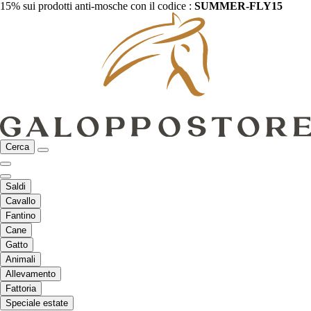
15% sui prodotti anti-mosche con il codice :
SUMMER-FLY15
Cerca
Saldi
Cavallo
Fantino
Cane
Gatto
Animali
Allevamento
Fattoria
Speciale estate