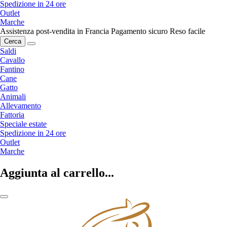
Spedizione in 24 ore
Outlet
Marche
Assistenza post-vendita in Francia
Pagamento sicuro
Reso facile
Cerca
Saldi
Cavallo
Fantino
Cane
Gatto
Animali
Allevamento
Fattoria
Speciale estate
Spedizione in 24 ore
Outlet
Marche
Aggiunta al carrello...