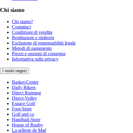
Chi siamo
Chi siamo?
Contattaci
Condizioni di vendita
Restituzioni e rimborsi
Esclusione di responsabilità legale
Metodi di pagamento
Prezzi e opzioni di consegna
Informativa sulla privacy
I nostri negozi
Basket-Center
Daily Bikers
Direct Running
Direct-Volley
Espace Golf
Foot-Store
Golf and co
Handball-Store
House of Rugby
La sellerie de Maé