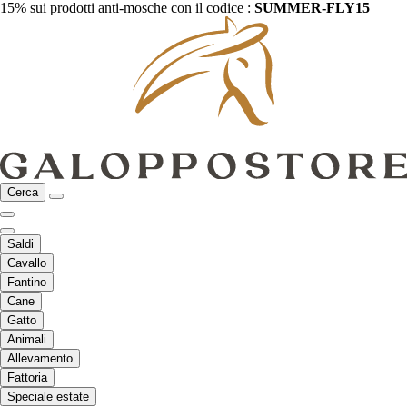
15% sui prodotti anti-mosche con il codice :
SUMMER-FLY15
Cerca
Saldi
Cavallo
Fantino
Cane
Gatto
Animali
Allevamento
Fattoria
Speciale estate