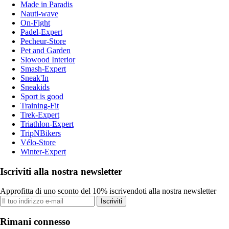
Made in Paradis
Nauti-wave
On-Fight
Padel-Expert
Pecheur-Store
Pet and Garden
Slowood Interior
Smash-Expert
Sneak'In
Sneakids
Sport is good
Training-Fit
Trek-Expert
Triathlon-Expert
TripNBikers
Vélo-Store
Winter-Expert
Iscriviti alla nostra newsletter
Approfitta di uno sconto del 10% iscrivendoti alla nostra newsletter
Iscriviti
Rimani connesso