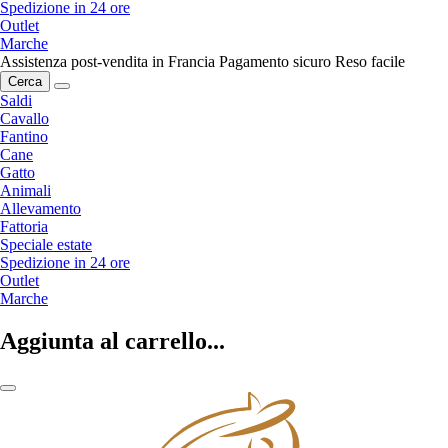
Spedizione in 24 ore
Outlet
Marche
Assistenza post-vendita in Francia
Pagamento sicuro
Reso facile
Cerca
Saldi
Cavallo
Fantino
Cane
Gatto
Animali
Allevamento
Fattoria
Speciale estate
Spedizione in 24 ore
Outlet
Marche
Aggiunta al carrello...