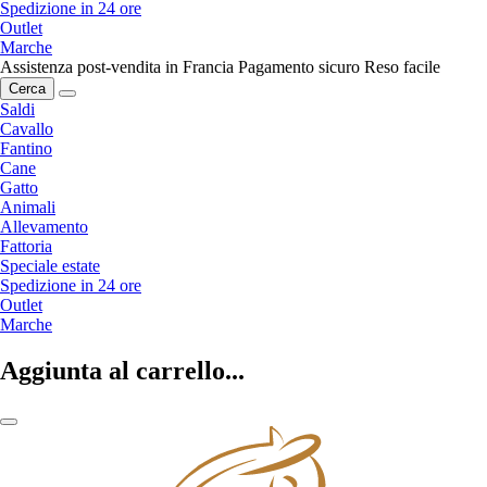
Spedizione in 24 ore
Outlet
Marche
Assistenza post-vendita in Francia
Pagamento sicuro
Reso facile
Cerca
Saldi
Cavallo
Fantino
Cane
Gatto
Animali
Allevamento
Fattoria
Speciale estate
Spedizione in 24 ore
Outlet
Marche
Aggiunta al carrello...