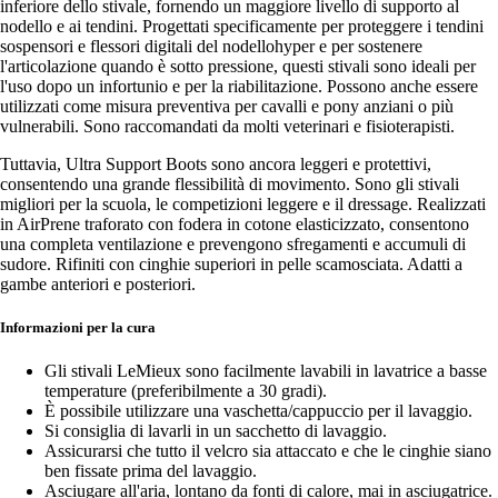
inferiore dello stivale, fornendo un maggiore livello di supporto al
nodello e ai tendini. Progettati specificamente per proteggere i tendini
sospensori e flessori digitali del nodellohyper e per sostenere
l'articolazione quando è sotto pressione, questi stivali sono ideali per
l'uso dopo un infortunio e per la riabilitazione. Possono anche essere
utilizzati come misura preventiva per cavalli e pony anziani o più
vulnerabili. Sono raccomandati da molti veterinari e fisioterapisti.
Tuttavia, Ultra Support Boots sono ancora leggeri e protettivi,
consentendo una grande flessibilità di movimento. Sono gli stivali
migliori per la scuola, le competizioni leggere e il dressage. Realizzati
in AirPrene traforato con fodera in cotone elasticizzato, consentono
una completa ventilazione e prevengono sfregamenti e accumuli di
sudore. Rifiniti con cinghie superiori in pelle scamosciata. Adatti a
gambe anteriori e posteriori.
Informazioni per la cura
Gli stivali LeMieux sono facilmente lavabili in lavatrice a basse
temperature (preferibilmente a 30 gradi).
È possibile utilizzare una vaschetta/cappuccio per il lavaggio.
Si consiglia di lavarli in un sacchetto di lavaggio.
Assicurarsi che tutto il velcro sia attaccato e che le cinghie siano
ben fissate prima del lavaggio.
Asciugare all'aria, lontano da fonti di calore, mai in asciugatrice.