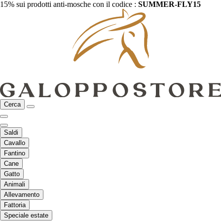
15% sui prodotti anti-mosche con il codice :
SUMMER-FLY15
Cerca
Saldi
Cavallo
Fantino
Cane
Gatto
Animali
Allevamento
Fattoria
Speciale estate