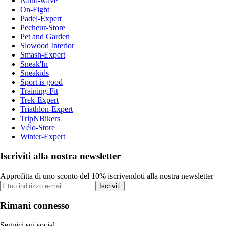
Nauti-wave
On-Fight
Padel-Expert
Pecheur-Store
Pet and Garden
Slowood Interior
Smash-Expert
Sneak'In
Sneakids
Sport is good
Training-Fit
Trek-Expert
Triathlon-Expert
TripNBikers
Vélo-Store
Winter-Expert
Iscriviti alla nostra newsletter
Approfitta di uno sconto del 10% iscrivendoti alla nostra newsletter
Iscriviti
Rimani connesso
Seguici sui social