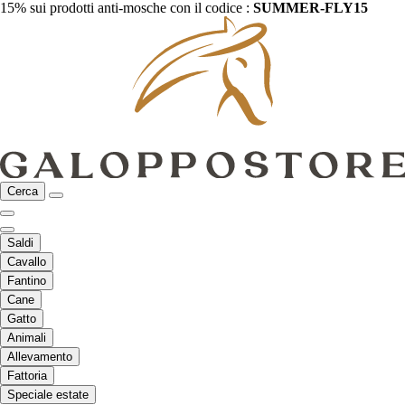
15% sui prodotti anti-mosche con il codice :
SUMMER-FLY15
Cerca
Saldi
Cavallo
Fantino
Cane
Gatto
Animali
Allevamento
Fattoria
Speciale estate