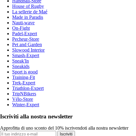
Handball-Store
House of Rugby
La sellerie de Maé
Made in Paradis
Nauti-wave
On-Fight
Padel-Expert
Pecheur-Store
Pet and Garden
Slowood Interior
Smash-Expert
Sneak'In
Sneakids
Sport is good
Training-Fit
Trek-Expert
Triathlon-Expert
TripNBikers
Vélo-Store
Winter-Expert
Iscriviti alla nostra newsletter
Approfitta di uno sconto del 10% iscrivendoti alla nostra newsletter
Iscriviti