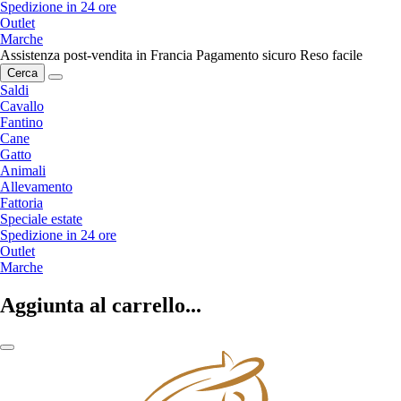
Spedizione in 24 ore
Outlet
Marche
Assistenza post-vendita in Francia
Pagamento sicuro
Reso facile
Cerca
Saldi
Cavallo
Fantino
Cane
Gatto
Animali
Allevamento
Fattoria
Speciale estate
Spedizione in 24 ore
Outlet
Marche
Aggiunta al carrello...