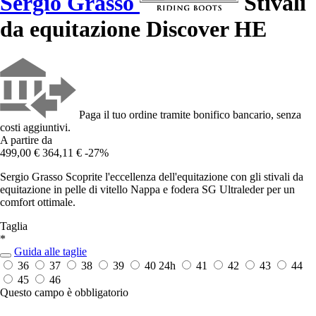
Sergio Grasso
Stivali
da equitazione Discover HE
Paga il tuo ordine tramite bonifico bancario, senza
costi aggiuntivi.
A partire da
499,00 €
364,11 €
-27%
Sergio Grasso Scoprite l'eccellenza dell'equitazione con gli stivali da
equitazione in pelle di vitello Nappa e fodera SG Ultraleder per un
comfort ottimale.
Taglia
*
Guida alle taglie
36
37
38
39
40
24h
41
42
43
44
45
46
Questo campo è obbligatorio