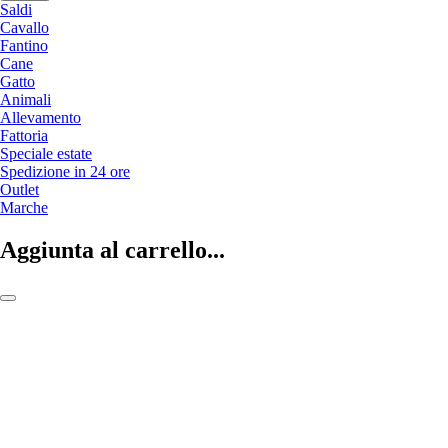
Saldi
Cavallo
Fantino
Cane
Gatto
Animali
Allevamento
Fattoria
Speciale estate
Spedizione in 24 ore
Outlet
Marche
Aggiunta al carrello...