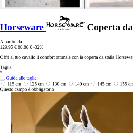
Horseware
Coperta da 
A partire da
129,95 €
88,88 €
-32%
Offri al tuo cavallo il comfort ottimale con la coperta da stalla Horsew
Taglia
*
Guida alle taglie
115 cm
125 cm
130 cm
140 cm
145 cm
155 c
Questo campo è obbligatorio