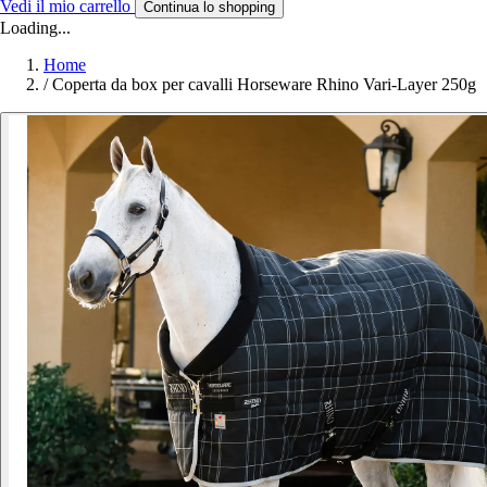
Vedi il mio carrello
Continua lo shopping
Loading...
Home
/
Coperta da box per cavalli Horseware Rhino Vari-Layer 250g