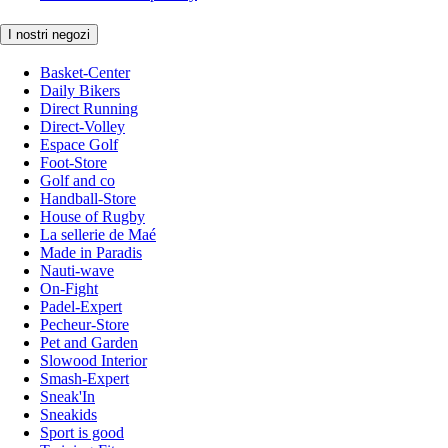
I nostri negozi
Basket-Center
Daily Bikers
Direct Running
Direct-Volley
Espace Golf
Foot-Store
Golf and co
Handball-Store
House of Rugby
La sellerie de Maé
Made in Paradis
Nauti-wave
On-Fight
Padel-Expert
Pecheur-Store
Pet and Garden
Slowood Interior
Smash-Expert
Sneak'In
Sneakids
Sport is good