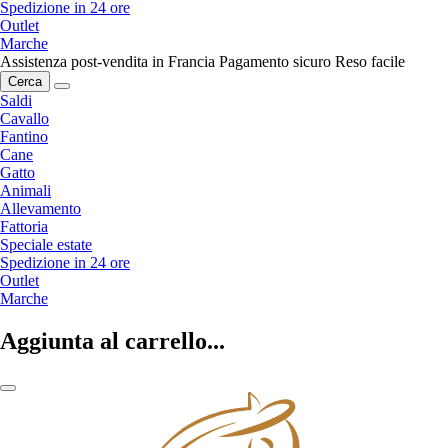
Spedizione in 24 ore
Outlet
Marche
Assistenza post-vendita in Francia
Pagamento sicuro
Reso facile
Cerca
Saldi
Cavallo
Fantino
Cane
Gatto
Animali
Allevamento
Fattoria
Speciale estate
Spedizione in 24 ore
Outlet
Marche
Aggiunta al carrello...