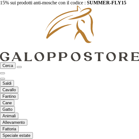
15% sui prodotti anti-mosche con il codice :
SUMMER-FLY15
Cerca
Saldi
Cavallo
Fantino
Cane
Gatto
Animali
Allevamento
Fattoria
Speciale estate