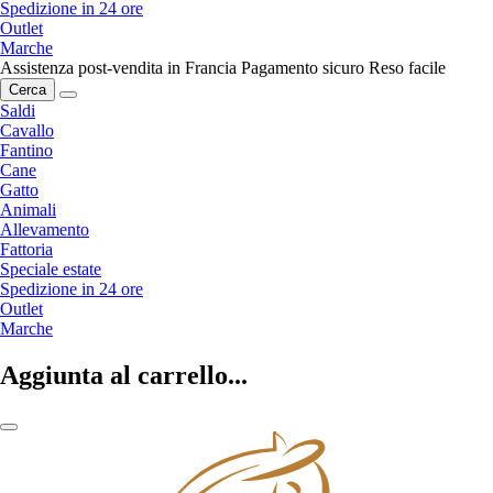
Spedizione in 24 ore
Outlet
Marche
Assistenza post-vendita in Francia
Pagamento sicuro
Reso facile
Cerca
Saldi
Cavallo
Fantino
Cane
Gatto
Animali
Allevamento
Fattoria
Speciale estate
Spedizione in 24 ore
Outlet
Marche
Aggiunta al carrello...