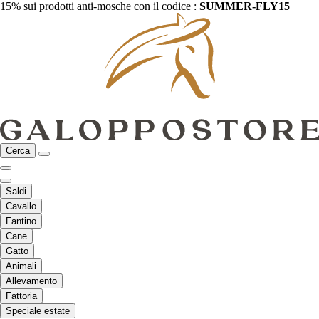
15% sui prodotti anti-mosche con il codice :
SUMMER-FLY15
Cerca
Saldi
Cavallo
Fantino
Cane
Gatto
Animali
Allevamento
Fattoria
Speciale estate