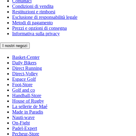
Contattaci
Condizioni di vendita
Restituzioni e rimborsi
Esclusione di responsabilità legale
Metodi di pagamento
Prezzi e opzioni di consegna
Informativa sulla privacy
I nostri negozi
Basket-Center
Daily Bikers
Direct Running
Direct-Volley
Espace Golf
Foot-Store
Golf and co
Handball-Store
House of Rugby
La sellerie de Maé
Made in Paradis
Nauti-wave
On-Fight
Padel-Expert
Pecheur-Store