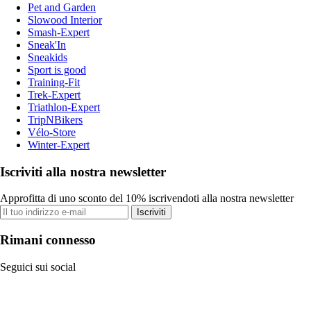
Pet and Garden
Slowood Interior
Smash-Expert
Sneak'In
Sneakids
Sport is good
Training-Fit
Trek-Expert
Triathlon-Expert
TripNBikers
Vélo-Store
Winter-Expert
Iscriviti alla nostra newsletter
Approfitta di uno sconto del 10% iscrivendoti alla nostra newsletter
Iscriviti
Rimani connesso
Seguici sui social