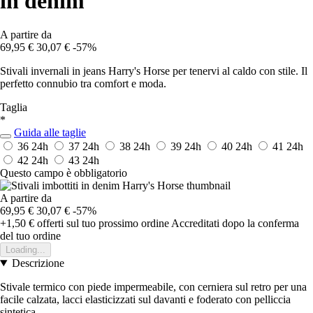
in denim
A partire da
69,95 €
30,07 €
-57%
Stivali invernali in jeans Harry's Horse per tenervi al caldo con stile. Il
perfetto connubio tra comfort e moda.
Taglia
*
Guida alle taglie
36
24h
37
24h
38
24h
39
24h
40
24h
41
24h
42
24h
43
24h
Questo campo è obbligatorio
A partire da
69,95 €
30,07 €
-57%
+1,50 €
offerti sul tuo prossimo ordine
Accreditati dopo la conferma
del tuo ordine
Loading...
Descrizione
Stivale termico con piede impermeabile, con cerniera sul retro per una
facile calzata, lacci elasticizzati sul davanti e foderato con pelliccia
sintetica.