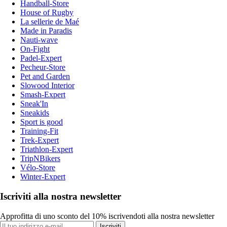
Handball-Store
House of Rugby
La sellerie de Maé
Made in Paradis
Nauti-wave
On-Fight
Padel-Expert
Pecheur-Store
Pet and Garden
Slowood Interior
Smash-Expert
Sneak'In
Sneakids
Sport is good
Training-Fit
Trek-Expert
Triathlon-Expert
TripNBikers
Vélo-Store
Winter-Expert
Iscriviti alla nostra newsletter
Approfitta di uno sconto del 10% iscrivendoti alla nostra newsletter
Iscriviti