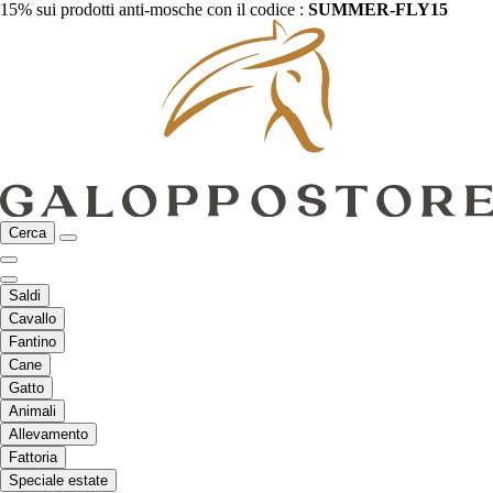
15% sui prodotti anti-mosche con il codice :
SUMMER-FLY15
Cerca
Saldi
Cavallo
Fantino
Cane
Gatto
Animali
Allevamento
Fattoria
Speciale estate