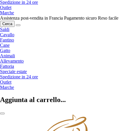
Spedizione in 24 ore
Outlet
Marche
Assistenza post-vendita in Francia
Pagamento sicuro
Reso facile
Cerca
Saldi
Cavallo
Fantino
Cane
Gatto
Animali
Allevamento
Fattoria
Speciale estate
Spedizione in 24 ore
Outlet
Marche
Aggiunta al carrello...