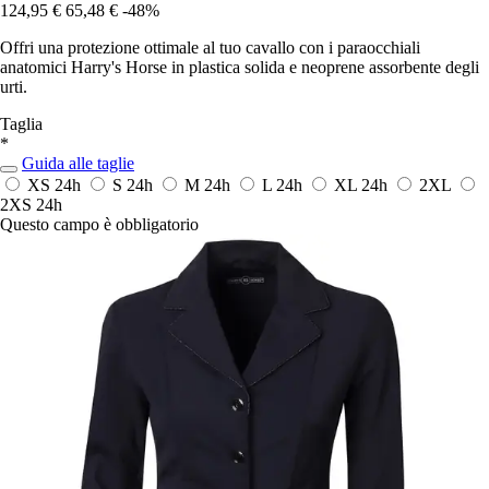
124,95 €
65,48 €
-48%
Offri una protezione ottimale al tuo cavallo con i paraocchiali
anatomici Harry's Horse in plastica solida e neoprene assorbente degli
urti.
Taglia
*
Guida alle taglie
XS
24h
S
24h
M
24h
L
24h
XL
24h
2XL
2XS
24h
Questo campo è obbligatorio