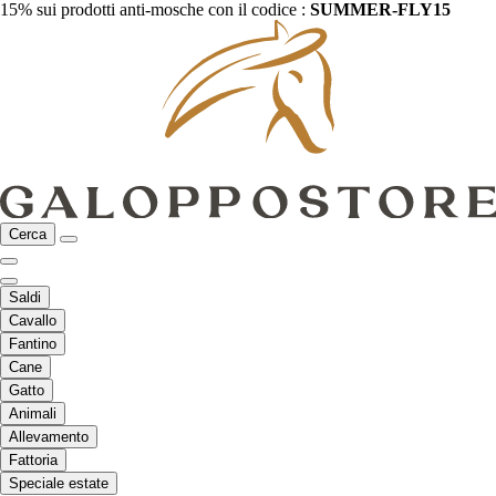
15% sui prodotti anti-mosche con il codice :
SUMMER-FLY15
Cerca
Saldi
Cavallo
Fantino
Cane
Gatto
Animali
Allevamento
Fattoria
Speciale estate