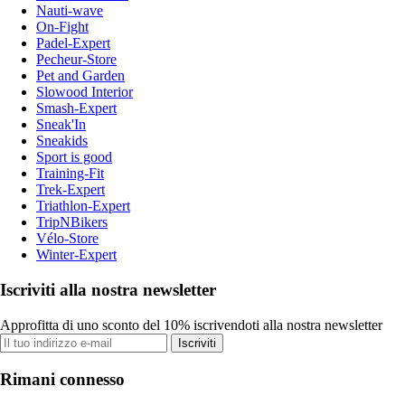
Nauti-wave
On-Fight
Padel-Expert
Pecheur-Store
Pet and Garden
Slowood Interior
Smash-Expert
Sneak'In
Sneakids
Sport is good
Training-Fit
Trek-Expert
Triathlon-Expert
TripNBikers
Vélo-Store
Winter-Expert
Iscriviti alla nostra newsletter
Approfitta di uno sconto del 10% iscrivendoti alla nostra newsletter
Iscriviti
Rimani connesso