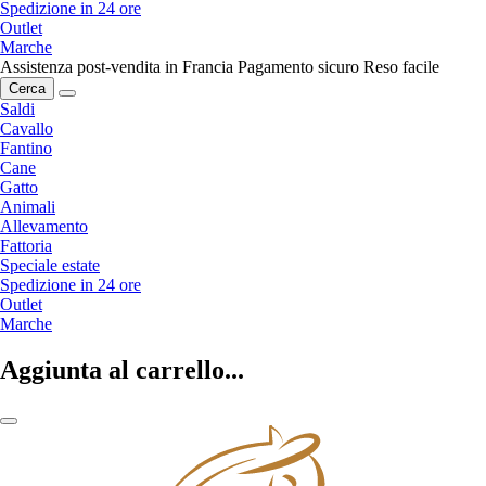
Spedizione in 24 ore
Outlet
Marche
Assistenza post-vendita in Francia
Pagamento sicuro
Reso facile
Cerca
Saldi
Cavallo
Fantino
Cane
Gatto
Animali
Allevamento
Fattoria
Speciale estate
Spedizione in 24 ore
Outlet
Marche
Aggiunta al carrello...