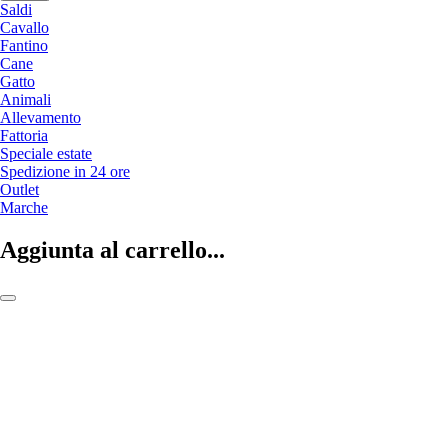
Saldi
Cavallo
Fantino
Cane
Gatto
Animali
Allevamento
Fattoria
Speciale estate
Spedizione in 24 ore
Outlet
Marche
Aggiunta al carrello...