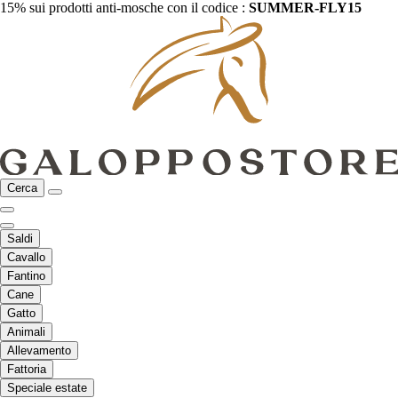
15% sui prodotti anti-mosche con il codice :
SUMMER-FLY15
Cerca
Saldi
Cavallo
Fantino
Cane
Gatto
Animali
Allevamento
Fattoria
Speciale estate