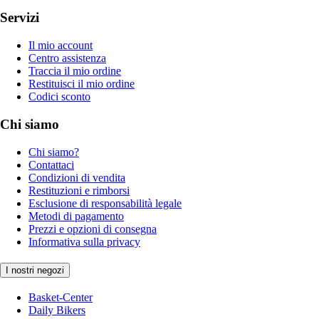
Servizi
Il mio account
Centro assistenza
Traccia il mio ordine
Restituisci il mio ordine
Codici sconto
Chi siamo
Chi siamo?
Contattaci
Condizioni di vendita
Restituzioni e rimborsi
Esclusione di responsabilità legale
Metodi di pagamento
Prezzi e opzioni di consegna
Informativa sulla privacy
I nostri negozi
Basket-Center
Daily Bikers