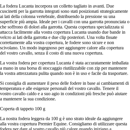
La fodera Lucanta incorpora un colletto tagliato in avanti. Due
cuscinetti per la garrotta integrati sono stati posizionati strategicamente
ai lati della colonna vertebrale, distribuendo la pressione su una
superficie più ampia. Ideale per i cavalli con una garrotta pronunciata o
che soffrono di dolori alla garrotta. Questa copertura specializzata si
attacca facilmente alla vostra copertura Lucanta usando due bande in
velcro ai lati della garrotta e due clip posteriori. Una volta fissate
correttamente alla vostra copertura, le fodere sono sicure e non
scivolano. Un modo ingegnoso per aggiungere calore alla copertura
del vostro cavallo, senza il costo di una nuova copertura.
La vostra fodera per copertura Lucanta è stata accuratamente imballata
a mano in una borsa di stoccaggio riutilizzabile con zip per mantenere
la vostra attrezzatura pulita quando non è in uso e facile da trasportare.
Si consiglia di aumentare il peso delle fodere in base ai cambiamenti di
temperatura e alle esigenze personali del vostro cavallo. Tenere il
vostro cavallo caldo e a suo agio in condizioni più fresche può aiutare
a mantenere la sua condizione.
Coperta di tappeto 100 g
La nostra fodera leggera da 100 g è uno strato ideale da aggiungere
alla vostra copertura Premier Equine. Consigliamo di utilizzare questa
fodera per dare al vostro cavallo più calore quando iniziano a