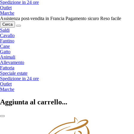
Spedizione in 24 ore
Outlet
Marche
Assistenza post-vendita in Francia
Pagamento sicuro
Reso facile
Cerca
Saldi
Cavallo
Fantino
Cane
Gatto
Animali
Allevamento
Fattoria
Speciale estate
Spedizione in 24 ore
Outlet
Marche
Aggiunta al carrello...