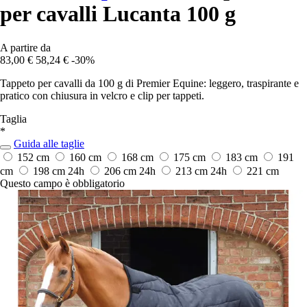
per cavalli Lucanta 100 g
A partire da
83,00 €
58,24 €
-30%
Tappeto per cavalli da 100 g di Premier Equine: leggero, traspirante e
pratico con chiusura in velcro e clip per tappeti.
Taglia
*
Guida alle taglie
152 cm
160 cm
168 cm
175 cm
183 cm
191
cm
198 cm
24h
206 cm
24h
213 cm
24h
221 cm
Questo campo è obbligatorio