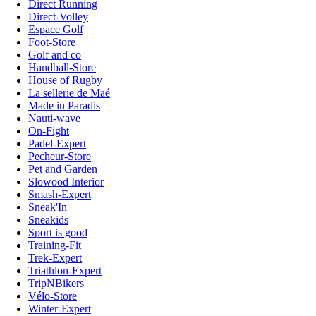
Direct Running
Direct-Volley
Espace Golf
Foot-Store
Golf and co
Handball-Store
House of Rugby
La sellerie de Maé
Made in Paradis
Nauti-wave
On-Fight
Padel-Expert
Pecheur-Store
Pet and Garden
Slowood Interior
Smash-Expert
Sneak'In
Sneakids
Sport is good
Training-Fit
Trek-Expert
Triathlon-Expert
TripNBikers
Vélo-Store
Winter-Expert