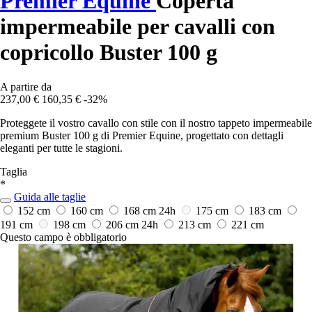
Premier Equine
Coperta
impermeabile per cavalli con
copricollo Buster 100 g
A partire da
237,00 €
160,35 €
-32%
Proteggete il vostro cavallo con stile con il nostro tappeto impermeabile
premium Buster 100 g di Premier Equine, progettato con dettagli
eleganti per tutte le stagioni.
Taglia
*
Guida alle taglie
152 cm
160 cm
168 cm
24h
175 cm
183 cm
191 cm
198 cm
206 cm
24h
213 cm
221 cm
Questo campo è obbligatorio