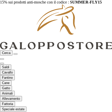
15% sui prodotti anti-mosche con il codice :
SUMMER-FLY15
Cerca
Saldi
Cavallo
Fantino
Cane
Gatto
Animali
Allevamento
Fattoria
Speciale estate