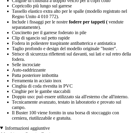
Cinghie di chiusura a doppio velcro per il copri collo
Copricollo più lungo sul garrese
Tassello elastico extra alto per le spalle (modello registrato nel
Regno Unito 4 010 772).
Include i fissaggi per le nostre
fodere per tappeti (
vendute
separatamente).
Cuscinetto per il garrese foderato in pile
Clip di sgancio sul petto rapide
Fodera in poliestere traspirante antibatterica e antistatica
Taglio profondo e design del modello originale "buster".
Strisce di sicurezza riflettenti sul davanti, sui lati e sul retro della
fodera.
Selle incrociate
Auto-raddrizzante
Patta posteriore imbottita
Ferramenta in acciaio inox
Cinghia di coda rivestita in PVC
Cinghie per le gambe staccabili
Doppio uso: può essere utilizzato sia all'esterno che all'interno.
Tecnicamente avanzato, testato in laboratorio e provato sul
campo.
Il Buster 100 viene fornito in una borsa di stoccaggio con
cerniera, riutilizzabile e gratuita.
Informazioni aggiuntive