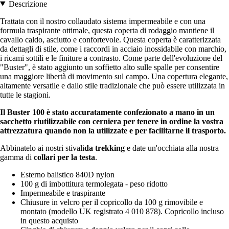
Descrizione
Trattata con il nostro collaudato sistema impermeabile e con una
formula traspirante ottimale, questa coperta di rodaggio mantiene il
cavallo caldo, asciutto e confortevole. Questa coperta è caratterizzata
da dettagli di stile, come i raccordi in acciaio inossidabile con marchio,
i ricami sottili e le finiture a contrasto. Come parte dell'evoluzione del
"Buster", è stato aggiunto un soffietto alto sulle spalle per consentire
una maggiore libertà di movimento sul campo. Una copertura elegante,
altamente versatile e dallo stile tradizionale che può essere utilizzata in
tutte le stagioni.
Il Buster 100 è stato accuratamente confezionato a mano in un
sacchetto riutilizzabile con cerniera per tenere in ordine la vostra
attrezzatura quando non la utilizzate e per facilitarne il trasporto.
Abbinatelo ai nostri stivali
da trekking
e date un'occhiata alla nostra
gamma di
collari per la testa
.
Esterno balistico 840D nylon
100 g di imbottitura termolegata - peso ridotto
Impermeabile e traspirante
Chiusure in velcro per il copricollo da 100 g rimovibile e
montato (modello UK registrato 4 010 878). Copricollo incluso
in questo acquisto