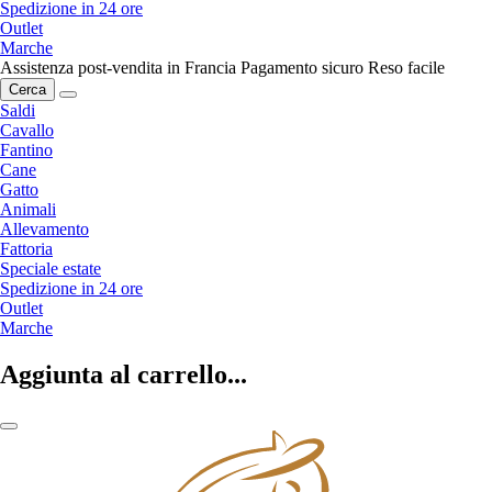
Spedizione in 24 ore
Outlet
Marche
Assistenza post-vendita in Francia
Pagamento sicuro
Reso facile
Cerca
Saldi
Cavallo
Fantino
Cane
Gatto
Animali
Allevamento
Fattoria
Speciale estate
Spedizione in 24 ore
Outlet
Marche
Aggiunta al carrello...