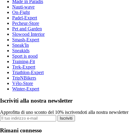
Made in Paradis
Nauti-wave
On-Fight
Padel-Expert
Pecheur-Store
Pet and Garden
Slowood Interior
Smash-Expert
Sneak'In
Sneakids
Sport is good
Training-Fit
Trek-Expert
Triathlon-Expert
TripNBikers
Vélo-Store
Winter-Expert
Iscriviti alla nostra newsletter
Approfitta di uno sconto del 10% iscrivendoti alla nostra newsletter
Iscriviti
Rimani connesso