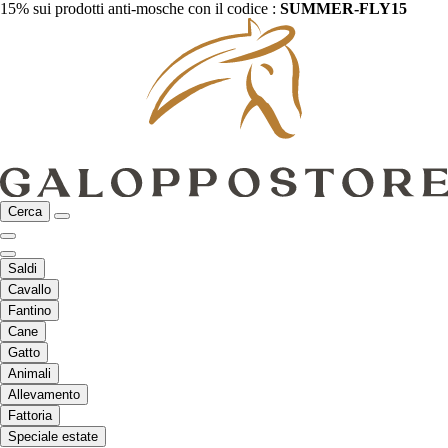
15% sui prodotti anti-mosche con il codice :
SUMMER-FLY15
Cerca
Saldi
Cavallo
Fantino
Cane
Gatto
Animali
Allevamento
Fattoria
Speciale estate