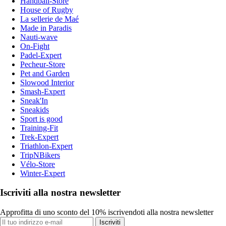
Handball-Store
House of Rugby
La sellerie de Maé
Made in Paradis
Nauti-wave
On-Fight
Padel-Expert
Pecheur-Store
Pet and Garden
Slowood Interior
Smash-Expert
Sneak'In
Sneakids
Sport is good
Training-Fit
Trek-Expert
Triathlon-Expert
TripNBikers
Vélo-Store
Winter-Expert
Iscriviti alla nostra newsletter
Approfitta di uno sconto del 10% iscrivendoti alla nostra newsletter
Iscriviti