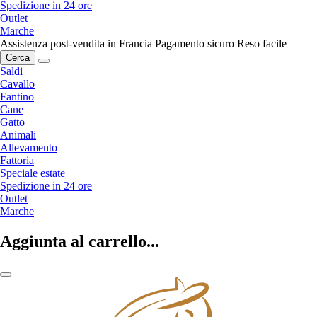
Spedizione in 24 ore
Outlet
Marche
Assistenza post-vendita in Francia
Pagamento sicuro
Reso facile
Cerca
Saldi
Cavallo
Fantino
Cane
Gatto
Animali
Allevamento
Fattoria
Speciale estate
Spedizione in 24 ore
Outlet
Marche
Aggiunta al carrello...