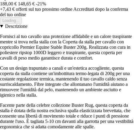
188,00 €
148,65 €
-21%
+7,43 €
offerti sul tuo prossimo ordine
Accreditati dopo la conferma
del tuo ordine
Loading...
Descrizione
Fornisci al tuo cavallo una protezione affidabile e un calore traspirante
mentre si trova nella stalla con la Coperta da stalla per cavallo con
copricollo Premier Equine Stable Buster 200g. Realizzata con cura in
poliestere ripstop 1000D leggero e traspirante, questa coperta per
cavalli di peso medio garantisce durata e comfort.
Con un design trapuntato a canali e un'estetica accogliente, questa
coperta da stalla contiene un'imbottitura termo-legata di 200g per una
costante regolazione termica, mantenendo il tuo cavallo caldo senza
surriscaldamento. Fibre integrate che allontanano l'umidità aiutano a
rimuovere l'umidità dal pelo, mantenendo un ambiente asciutto e
igienico nella stalla.
Facente parte della celebre collezione Buster Rug, questa coperta da
stalla è dotata della nostra esclusiva spalla elasticizzata brevettata, che
consente una libertà di movimento totale e riduce i punti di pressione
durante l'uso. È tagliata 5-10 cm davanti alla garrotta per una vestibilità
ergonomica che si adatta comodamente alle spalle.