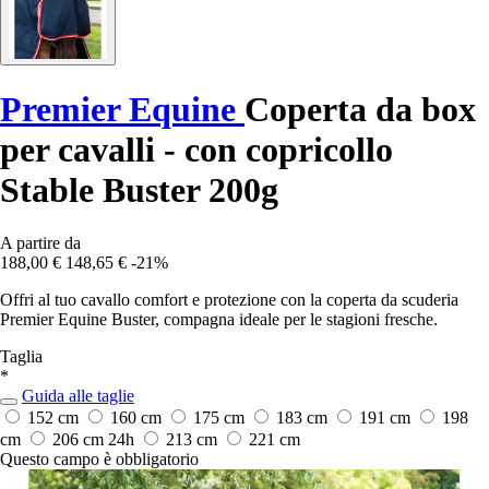
Premier Equine
Coperta da box
per cavalli - con copricollo
Stable Buster 200g
A partire da
188,00 €
148,65 €
-21%
Offri al tuo cavallo comfort e protezione con la coperta da scuderia
Premier Equine Buster, compagna ideale per le stagioni fresche.
Taglia
*
Guida alle taglie
152 cm
160 cm
175 cm
183 cm
191 cm
198
cm
206 cm
24h
213 cm
221 cm
Questo campo è obbligatorio