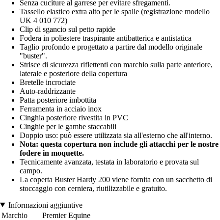
Senza cuciture al garrese per evitare sfregamenti.
Tassello elastico extra alto per le spalle (registrazione modello
UK 4 010 772)
Clip di sgancio sul petto rapide
Fodera in poliestere traspirante antibatterica e antistatica
Taglio profondo e progettato a partire dal modello originale
"buster".
Strisce di sicurezza riflettenti con marchio sulla parte anteriore,
laterale e posteriore della copertura
Bretelle incrociate
Auto-raddrizzante
Patta posteriore imbottita
Ferramenta in acciaio inox
Cinghia posteriore rivestita in PVC
Cinghie per le gambe staccabili
Doppio uso: può essere utilizzata sia all'esterno che all'interno.
Nota: questa copertura non include gli attacchi per le nostre
fodere in moquette.
Tecnicamente avanzata, testata in laboratorio e provata sul
campo.
La coperta Buster Hardy 200 viene fornita con un sacchetto di
stoccaggio con cerniera, riutilizzabile e gratuito.
Informazioni aggiuntive
Marchio
Premier Equine