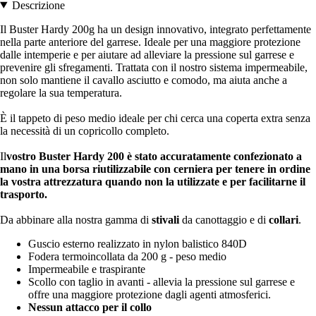
Descrizione
Il Buster Hardy 200g ha un design innovativo, integrato perfettamente
nella parte anteriore del garrese. Ideale per una maggiore protezione
dalle intemperie e per aiutare ad alleviare la pressione sul garrese e
prevenire gli sfregamenti. Trattata con il nostro sistema impermeabile,
non solo mantiene il cavallo asciutto e comodo, ma aiuta anche a
regolare la sua temperatura.
È il tappeto di peso medio ideale per chi cerca una coperta extra senza
la necessità di un copricollo completo.
Il
vostro Buster Hardy 200 è stato accuratamente confezionato a
mano in una borsa riutilizzabile con cerniera per tenere in ordine
la vostra attrezzatura quando non la utilizzate e per facilitarne il
trasporto.
Da abbinare alla nostra gamma di
stivali
da canottaggio e di
collari
.
Guscio esterno realizzato in nylon balistico 840D
Fodera termoincollata da 200 g - peso medio
Impermeabile e traspirante
Scollo con taglio in avanti - allevia la pressione sul garrese e
offre una maggiore protezione dagli agenti atmosferici.
Nessun attacco per il collo