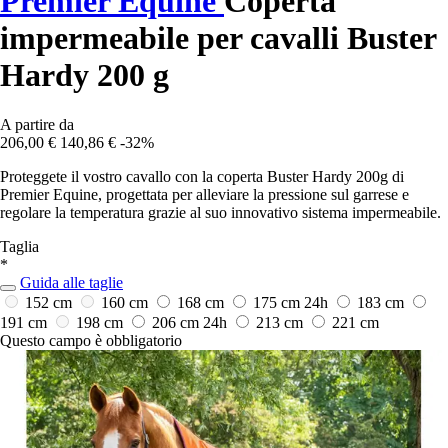
Premier Equine
Coperta
impermeabile per cavalli Buster
Hardy 200 g
A partire da
206,00 €
140,86 €
-32%
Proteggete il vostro cavallo con la coperta Buster Hardy 200g di
Premier Equine, progettata per alleviare la pressione sul garrese e
regolare la temperatura grazie al suo innovativo sistema impermeabile.
Taglia
*
Guida alle taglie
152 cm
160 cm
168 cm
175 cm
24h
183 cm
191 cm
198 cm
206 cm
24h
213 cm
221 cm
Questo campo è obbligatorio