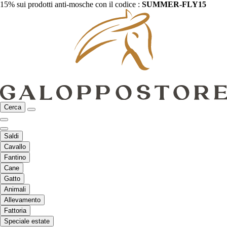
15% sui prodotti anti-mosche con il codice :
SUMMER-FLY15
Cerca
Saldi
Cavallo
Fantino
Cane
Gatto
Animali
Allevamento
Fattoria
Speciale estate