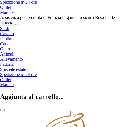
Spedizione in 24 ore
Outlet
Marche
Assistenza post-vendita in Francia
Pagamento sicuro
Reso facile
Cerca
Saldi
Cavallo
Fantino
Cane
Gatto
Animali
Allevamento
Fattoria
Speciale estate
Spedizione in 24 ore
Outlet
Marche
Aggiunta al carrello...