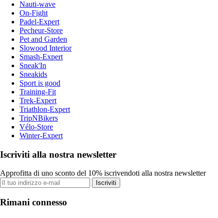
Nauti-wave
On-Fight
Padel-Expert
Pecheur-Store
Pet and Garden
Slowood Interior
Smash-Expert
Sneak'In
Sneakids
Sport is good
Training-Fit
Trek-Expert
Triathlon-Expert
TripNBikers
Vélo-Store
Winter-Expert
Iscriviti alla nostra newsletter
Approfitta di uno sconto del 10% iscrivendoti alla nostra newsletter
Iscriviti
Rimani connesso