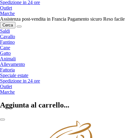
Spedizione in 24 ore
Outlet
Marche
Assistenza post-vendita in Francia
Pagamento sicuro
Reso facile
Cerca
Saldi
Cavallo
Fantino
Cane
Gatto
Animali
Allevamento
Fattoria
Speciale estate
Spedizione in 24 ore
Outlet
Marche
Aggiunta al carrello...