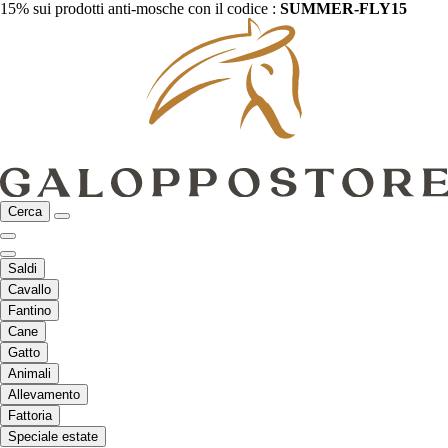
15% sui prodotti anti-mosche con il codice :
SUMMER-FLY15
Cerca
Saldi
Cavallo
Fantino
Cane
Gatto
Animali
Allevamento
Fattoria
Speciale estate