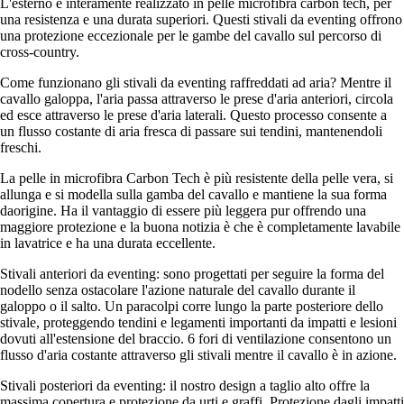
L'esterno è interamente realizzato in pelle microfibra carbon tech, per
una resistenza e una durata superiori. Questi stivali da eventing offrono
una protezione eccezionale per le gambe del cavallo sul percorso di
cross-country.
Come funzionano gli stivali da eventing raffreddati ad aria? Mentre il
cavallo galoppa, l'aria passa attraverso le prese d'aria anteriori, circola
ed esce attraverso le prese d'aria laterali. Questo processo consente a
un flusso costante di aria fresca di passare sui tendini, mantenendoli
freschi.
La pelle in microfibra Carbon Tech è più resistente della pelle vera, si
allunga e si modella sulla gamba del cavallo e mantiene la sua forma
daorigine. Ha il vantaggio di essere più leggera pur offrendo una
maggiore protezione e la buona notizia è che è completamente lavabile
in lavatrice e ha una durata eccellente.
Stivali anteriori da eventing: sono progettati per seguire la forma del
nodello senza ostacolare l'azione naturale del cavallo durante il
galoppo o il salto. Un paracolpi corre lungo la parte posteriore dello
stivale, proteggendo tendini e legamenti importanti da impatti e lesioni
dovuti all'estensione del braccio. 6 fori di ventilazione consentono un
flusso d'aria costante attraverso gli stivali mentre il cavallo è in azione.
Stivali posteriori da eventing: il nostro design a taglio alto offre la
massima copertura e protezione da urti e graffi. Protezione dagli impatti