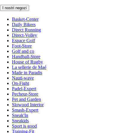
I nostri negozi
Basket-Center
Daily Bikers
Direct Running
Direct-Volley
Espace Golf
Foot-Store
Golf and co
Handball-Store
House of Rugby
La sellerie de Maé
Made in Paradis
Nauti-wave
On-Fight
Padel-Expert
Pecheur-Store
Pet and Garden
Slowood Interior
Smash-Expert
Sneak'In
Sneakids
Sport is good
Training-Fit