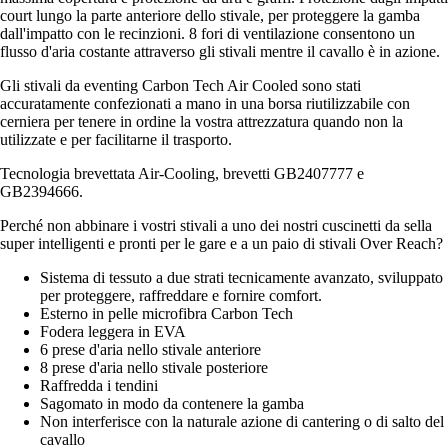
court lungo la parte anteriore dello stivale, per proteggere la gamba
dall'impatto con le recinzioni. 8 fori di ventilazione consentono un
flusso d'aria costante attraverso gli stivali mentre il cavallo è in azione.
Gli stivali da eventing Carbon Tech Air Cooled sono stati
accuratamente confezionati a mano in una borsa riutilizzabile con
cerniera per tenere in ordine la vostra attrezzatura quando non la
utilizzate e per facilitarne il trasporto.
Tecnologia brevettata Air-Cooling, brevetti GB2407777 e
GB2394666.
Perché non abbinare i vostri stivali a uno dei nostri cuscinetti da sella
super intelligenti e pronti per le gare e a un paio di stivali Over Reach?
Sistema di tessuto a due strati tecnicamente avanzato, sviluppato
per proteggere, raffreddare e fornire comfort.
Esterno in pelle microfibra Carbon Tech
Fodera leggera in EVA
6 prese d'aria nello stivale anteriore
8 prese d'aria nello stivale posteriore
Raffredda i tendini
Sagomato in modo da contenere la gamba
Non interferisce con la naturale azione di cantering o di salto del
cavallo