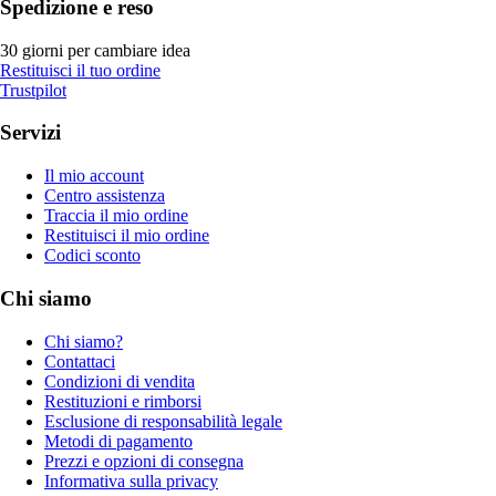
Spedizione e reso
30 giorni per cambiare idea
Restituisci il tuo ordine
Trustpilot
Servizi
Il mio account
Centro assistenza
Traccia il mio ordine
Restituisci il mio ordine
Codici sconto
Chi siamo
Chi siamo?
Contattaci
Condizioni di vendita
Restituzioni e rimborsi
Esclusione di responsabilità legale
Metodi di pagamento
Prezzi e opzioni di consegna
Informativa sulla privacy