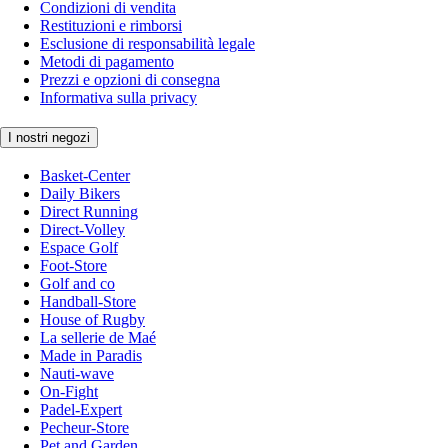
Condizioni di vendita
Restituzioni e rimborsi
Esclusione di responsabilità legale
Metodi di pagamento
Prezzi e opzioni di consegna
Informativa sulla privacy
I nostri negozi
Basket-Center
Daily Bikers
Direct Running
Direct-Volley
Espace Golf
Foot-Store
Golf and co
Handball-Store
House of Rugby
La sellerie de Maé
Made in Paradis
Nauti-wave
On-Fight
Padel-Expert
Pecheur-Store
Pet and Garden