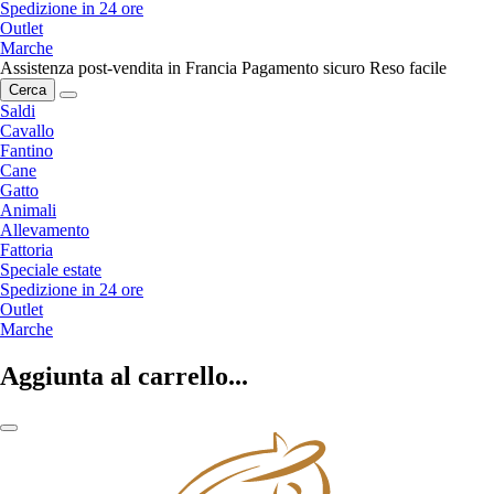
Spedizione in 24 ore
Outlet
Marche
Assistenza post-vendita in Francia
Pagamento sicuro
Reso facile
Cerca
Saldi
Cavallo
Fantino
Cane
Gatto
Animali
Allevamento
Fattoria
Speciale estate
Spedizione in 24 ore
Outlet
Marche
Aggiunta al carrello...