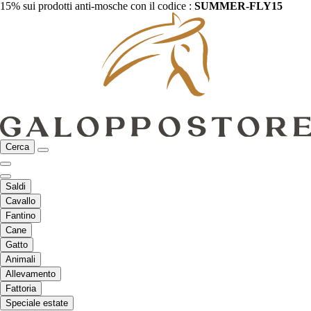
15% sui prodotti anti-mosche con il codice :
SUMMER-FLY15
Cerca
Saldi
Cavallo
Fantino
Cane
Gatto
Animali
Allevamento
Fattoria
Speciale estate