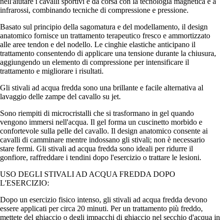
nell'aiutare i cavalli sportivi e da corsa con la tecnologia magnetica e a
infrarossi, combinando tecniche di compressione e pressione.
Basato sul principio della sagomatura e del modellamento, il design
anatomico fornisce un trattamento terapeutico fresco e ammortizzato
alle aree tendon e del nodello. Le cinghie elastiche anticipano il
trattamento consentendo di applicare una tensione durante la chiusura,
aggiungendo un elemento di compressione per intensificare il
trattamento e migliorare i risultati.
Gli stivali ad acqua fredda sono una brillante e facile alternativa al
lavaggio delle zampe del cavallo su jet.
Sono riempiti di microcristalli che si trasformano in gel quando
vengono immersi nell'acqua. Il gel forma un cuscinetto morbido e
confortevole sulla pelle del cavallo. Il design anatomico consente ai
cavalli di camminare mentre indossano gli stivali; non è necessario
stare fermi. Gli stivali ad acqua fredda sono ideali per ridurre il
gonfiore, raffreddare i tendini dopo l'esercizio o trattare le lesioni.
USO DEGLI STIVALI AD ACQUA FREDDA DOPO
L'ESERCIZIO:
Dopo un esercizio fisico intenso, gli stivali ad acqua fredda devono
essere applicati per circa 20 minuti. Per un trattamento più freddo,
mettete del ghiaccio o degli impacchi di ghiaccio nel secchio d'acqua in