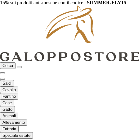
15% sui prodotti anti-mosche con il codice :
SUMMER-FLY15
Cerca
Saldi
Cavallo
Fantino
Cane
Gatto
Animali
Allevamento
Fattoria
Speciale estate