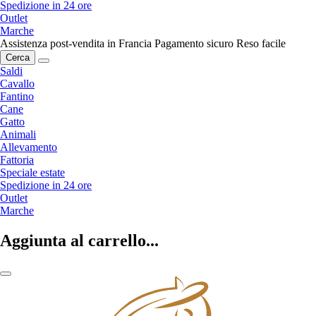
Spedizione in 24 ore
Outlet
Marche
Assistenza post-vendita in Francia
Pagamento sicuro
Reso facile
Cerca
Saldi
Cavallo
Fantino
Cane
Gatto
Animali
Allevamento
Fattoria
Speciale estate
Spedizione in 24 ore
Outlet
Marche
Aggiunta al carrello...