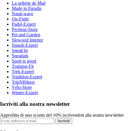
La sellerie de Maé
Made in Paradis
Nauti-wave
On-Fight
Padel-Expert
Pecheur-Store
Pet and Garden
Slowood Interior
Smash-Expert
Sneak'In
Sneakids
Sport is good
Training-Fit
Trek-Expert
Triathlon-Expert
TripNBikers
Vélo-Store
Winter-Expert
Iscriviti alla nostra newsletter
Approfitta di uno sconto del 10% iscrivendoti alla nostra newsletter
Iscriviti