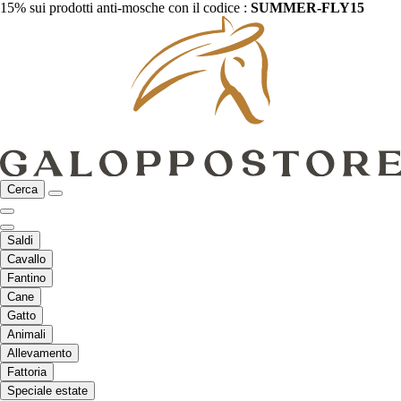
15% sui prodotti anti-mosche con il codice :
SUMMER-FLY15
Cerca
Saldi
Cavallo
Fantino
Cane
Gatto
Animali
Allevamento
Fattoria
Speciale estate