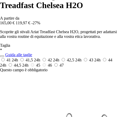
Treadfast Chelsea H2O
A partire da
165,00 €
119,97 €
-27%
Scoprite gli stivali Ariat Treadfast Chelsea H2O, progettati per adattarsi
alla vostra routine di equitazione e alla vostra etica lavorativa.
Taglia
*
Guida alle taglie
41
24h
41,5
24h
42
24h
42,5
24h
43
24h
44
24h
44,5
24h
45
46
47
Questo campo è obbligatorio