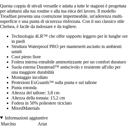
Questa coppia di stivali versatile e adatta a tutte le stagioni è progettata
per adattarsi alla tua routine e alla tua etica del lavoro. Il modello
Treadfast presenta una costruzione impermeabile, un'aderenza multi-
superficie e una punta di sicurezza rinforzata. Con il suo classico stile
Chelsea, è facile da indossare e da togliere.
Technologia 4LR™ che offre supporto leggero per le lunghe ore
in piedi
Struttura Waterproof PRO per mantenerti asciutto in ambienti
umidi
Cuoi pieno fiore
Fodera interna estraibile ammortizzante per un comfort duraturo
Suola esterna Duratread™ antiscivolo e resistente all'olio per
una maggiore durabilità
Montaggio incollato
Protezioni ExGuards™ sulla punta e sul tallone
Punta rotonda
Altezza del tallone: 3,8 cm
Altezza della tomaia: 15,2 cm
Fodera in 50% poliestere riciclato
MixedMaterials
Informazioni aggiuntive
Marchio
Ariat