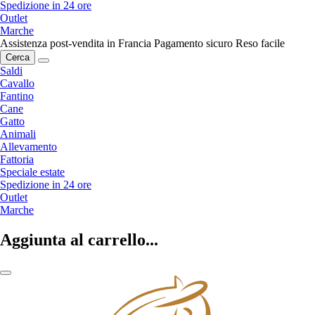
Spedizione in 24 ore
Outlet
Marche
Assistenza post-vendita in Francia
Pagamento sicuro
Reso facile
Cerca
Saldi
Cavallo
Fantino
Cane
Gatto
Animali
Allevamento
Fattoria
Speciale estate
Spedizione in 24 ore
Outlet
Marche
Aggiunta al carrello...