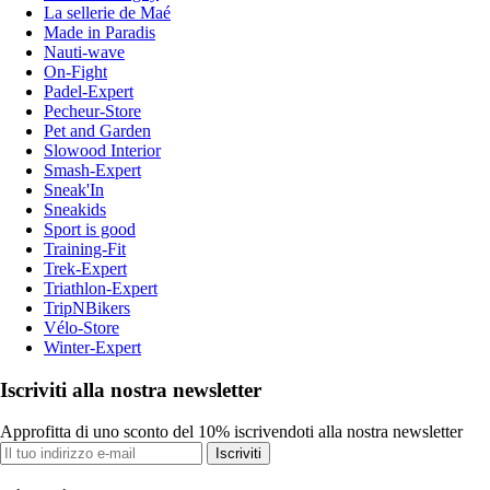
La sellerie de Maé
Made in Paradis
Nauti-wave
On-Fight
Padel-Expert
Pecheur-Store
Pet and Garden
Slowood Interior
Smash-Expert
Sneak'In
Sneakids
Sport is good
Training-Fit
Trek-Expert
Triathlon-Expert
TripNBikers
Vélo-Store
Winter-Expert
Iscriviti alla nostra newsletter
Approfitta di uno sconto del 10% iscrivendoti alla nostra newsletter
Iscriviti