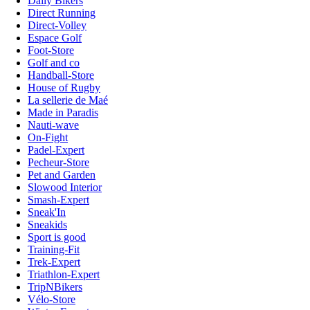
Daily Bikers
Direct Running
Direct-Volley
Espace Golf
Foot-Store
Golf and co
Handball-Store
House of Rugby
La sellerie de Maé
Made in Paradis
Nauti-wave
On-Fight
Padel-Expert
Pecheur-Store
Pet and Garden
Slowood Interior
Smash-Expert
Sneak'In
Sneakids
Sport is good
Training-Fit
Trek-Expert
Triathlon-Expert
TripNBikers
Vélo-Store