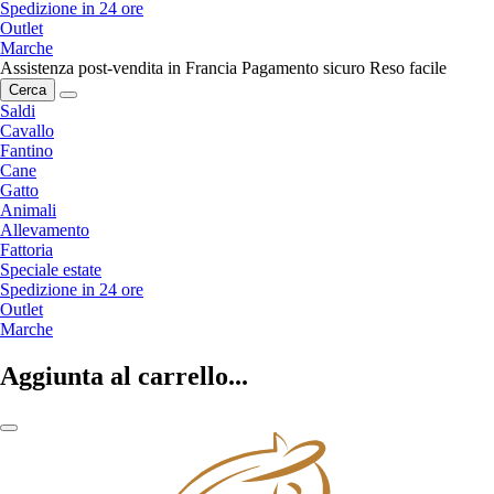
Spedizione in 24 ore
Outlet
Marche
Assistenza post-vendita in Francia
Pagamento sicuro
Reso facile
Cerca
Saldi
Cavallo
Fantino
Cane
Gatto
Animali
Allevamento
Fattoria
Speciale estate
Spedizione in 24 ore
Outlet
Marche
Aggiunta al carrello...