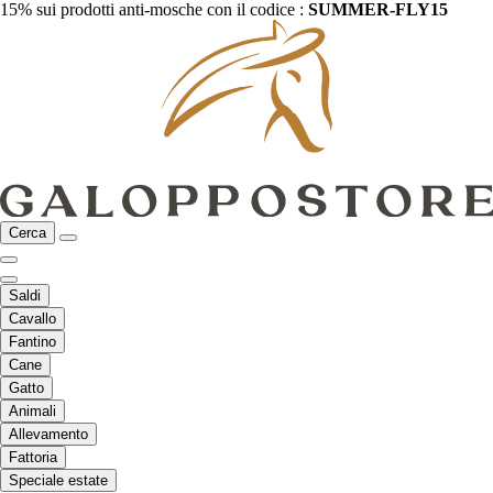
15% sui prodotti anti-mosche con il codice :
SUMMER-FLY15
Cerca
Saldi
Cavallo
Fantino
Cane
Gatto
Animali
Allevamento
Fattoria
Speciale estate