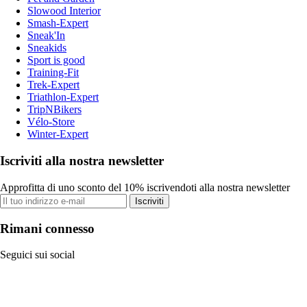
Slowood Interior
Smash-Expert
Sneak'In
Sneakids
Sport is good
Training-Fit
Trek-Expert
Triathlon-Expert
TripNBikers
Vélo-Store
Winter-Expert
Iscriviti alla nostra newsletter
Approfitta di uno sconto del 10% iscrivendoti alla nostra newsletter
Iscriviti
Rimani connesso
Seguici sui social