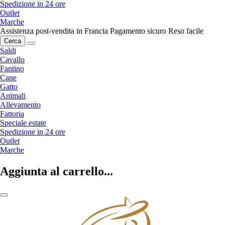
Spedizione in 24 ore
Outlet
Marche
Assistenza post-vendita in Francia
Pagamento sicuro
Reso facile
Cerca
Saldi
Cavallo
Fantino
Cane
Gatto
Animali
Allevamento
Fattoria
Speciale estate
Spedizione in 24 ore
Outlet
Marche
Aggiunta al carrello...