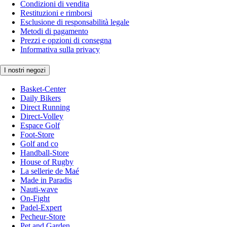
Condizioni di vendita
Restituzioni e rimborsi
Esclusione di responsabilità legale
Metodi di pagamento
Prezzi e opzioni di consegna
Informativa sulla privacy
I nostri negozi
Basket-Center
Daily Bikers
Direct Running
Direct-Volley
Espace Golf
Foot-Store
Golf and co
Handball-Store
House of Rugby
La sellerie de Maé
Made in Paradis
Nauti-wave
On-Fight
Padel-Expert
Pecheur-Store
Pet and Garden