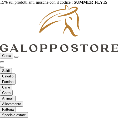
15% sui prodotti anti-mosche con il codice :
SUMMER-FLY15
Cerca
Saldi
Cavallo
Fantino
Cane
Gatto
Animali
Allevamento
Fattoria
Speciale estate