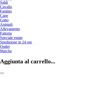
Saldi
Cavallo
Fantino
Cane
Gatto
Animali
Allevamento
Fattoria
Speciale estate
Spedizione in 24 ore
Outlet
Marche
Aggiunta al carrello...