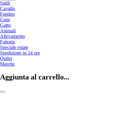
Saldi
Cavallo
Fantino
Cane
Gatto
Animali
Allevamento
Fattoria
Speciale estate
Spedizione in 24 ore
Outlet
Marche
Aggiunta al carrello...