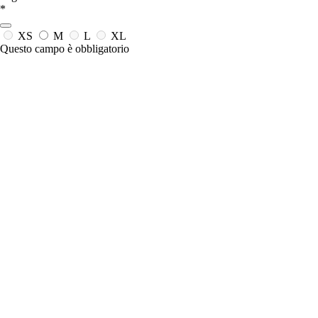
*
XS
M
L
XL
Questo campo è obbligatorio