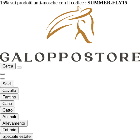
15% sui prodotti anti-mosche con il codice :
SUMMER-FLY15
Cerca
Saldi
Cavallo
Fantino
Cane
Gatto
Animali
Allevamento
Fattoria
Speciale estate