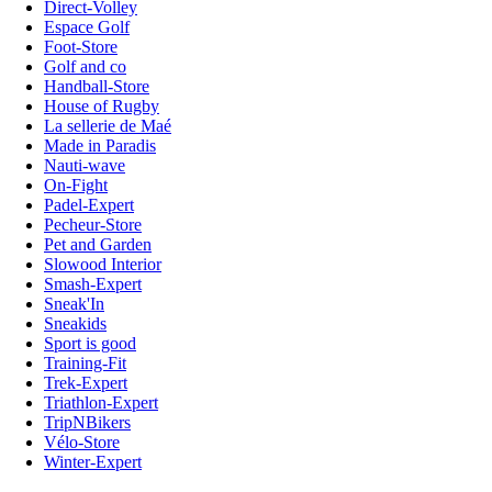
Direct-Volley
Espace Golf
Foot-Store
Golf and co
Handball-Store
House of Rugby
La sellerie de Maé
Made in Paradis
Nauti-wave
On-Fight
Padel-Expert
Pecheur-Store
Pet and Garden
Slowood Interior
Smash-Expert
Sneak'In
Sneakids
Sport is good
Training-Fit
Trek-Expert
Triathlon-Expert
TripNBikers
Vélo-Store
Winter-Expert