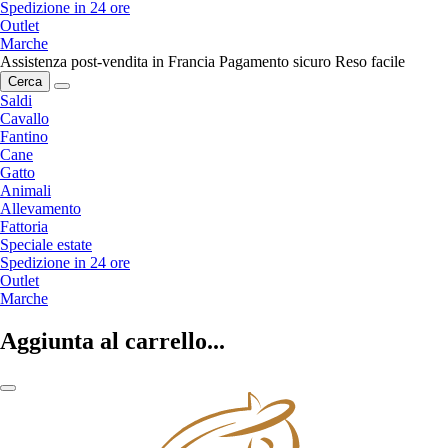
Spedizione in 24 ore
Outlet
Marche
Assistenza post-vendita in Francia
Pagamento sicuro
Reso facile
Cerca
Saldi
Cavallo
Fantino
Cane
Gatto
Animali
Allevamento
Fattoria
Speciale estate
Spedizione in 24 ore
Outlet
Marche
Aggiunta al carrello...