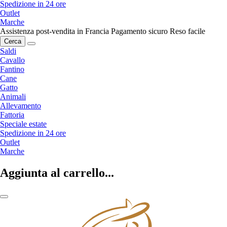
Spedizione in 24 ore
Outlet
Marche
Assistenza post-vendita in Francia
Pagamento sicuro
Reso facile
Cerca
Saldi
Cavallo
Fantino
Cane
Gatto
Animali
Allevamento
Fattoria
Speciale estate
Spedizione in 24 ore
Outlet
Marche
Aggiunta al carrello...