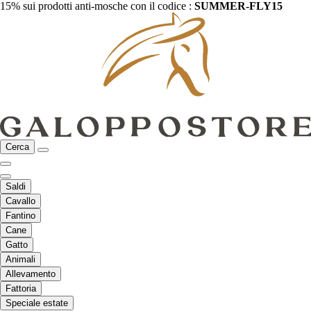
15% sui prodotti anti-mosche con il codice :
SUMMER-FLY15
Cerca
Saldi
Cavallo
Fantino
Cane
Gatto
Animali
Allevamento
Fattoria
Speciale estate