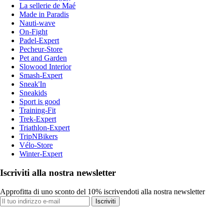
La sellerie de Maé
Made in Paradis
Nauti-wave
On-Fight
Padel-Expert
Pecheur-Store
Pet and Garden
Slowood Interior
Smash-Expert
Sneak'In
Sneakids
Sport is good
Training-Fit
Trek-Expert
Triathlon-Expert
TripNBikers
Vélo-Store
Winter-Expert
Iscriviti alla nostra newsletter
Approfitta di uno sconto del 10% iscrivendoti alla nostra newsletter
Iscriviti