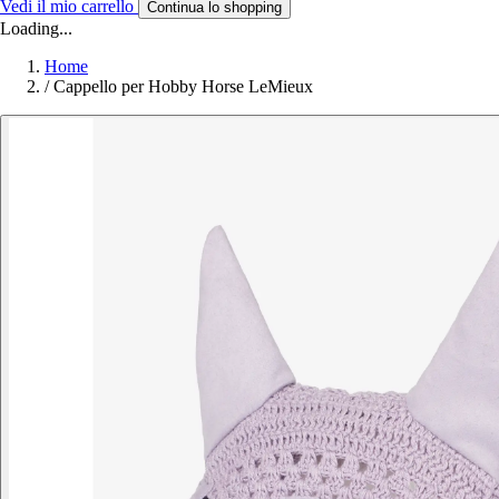
Vedi il mio carrello
Continua lo shopping
Loading...
Home
/
Cappello per Hobby Horse LeMieux