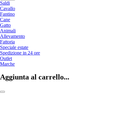
Saldi
Cavallo
Fantino
Cane
Gatto
Animali
Allevamento
Fattoria
Speciale estate
Spedizione in 24 ore
Outlet
Marche
Aggiunta al carrello...