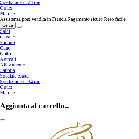
Spedizione in 24 ore
Outlet
Marche
Assistenza post-vendita in Francia
Pagamento sicuro
Reso facile
Cerca
Saldi
Cavallo
Fantino
Cane
Gatto
Animali
Allevamento
Fattoria
Speciale estate
Spedizione in 24 ore
Outlet
Marche
Aggiunta al carrello...