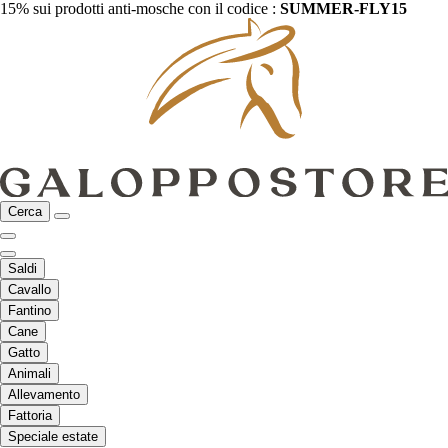
15% sui prodotti anti-mosche con il codice :
SUMMER-FLY15
Cerca
Saldi
Cavallo
Fantino
Cane
Gatto
Animali
Allevamento
Fattoria
Speciale estate