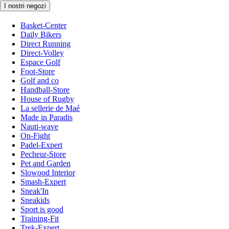
I nostri negozi
Basket-Center
Daily Bikers
Direct Running
Direct-Volley
Espace Golf
Foot-Store
Golf and co
Handball-Store
House of Rugby
La sellerie de Maé
Made in Paradis
Nauti-wave
On-Fight
Padel-Expert
Pecheur-Store
Pet and Garden
Slowood Interior
Smash-Expert
Sneak'In
Sneakids
Sport is good
Training-Fit
Trek-Expert