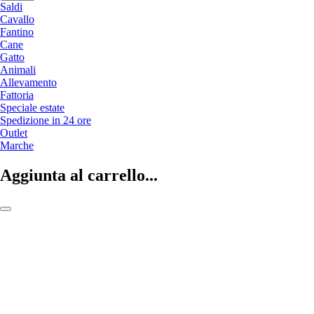
Saldi
Cavallo
Fantino
Cane
Gatto
Animali
Allevamento
Fattoria
Speciale estate
Spedizione in 24 ore
Outlet
Marche
Aggiunta al carrello...