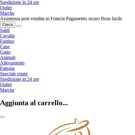
Spedizione in 24 ore
Outlet
Marche
Assistenza post-vendita in Francia
Pagamento sicuro
Reso facile
Cerca
Saldi
Cavallo
Fantino
Cane
Gatto
Animali
Allevamento
Fattoria
Speciale estate
Spedizione in 24 ore
Outlet
Marche
Aggiunta al carrello...