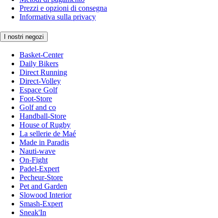
Prezzi e opzioni di consegna
Informativa sulla privacy
I nostri negozi
Basket-Center
Daily Bikers
Direct Running
Direct-Volley
Espace Golf
Foot-Store
Golf and co
Handball-Store
House of Rugby
La sellerie de Maé
Made in Paradis
Nauti-wave
On-Fight
Padel-Expert
Pecheur-Store
Pet and Garden
Slowood Interior
Smash-Expert
Sneak'In