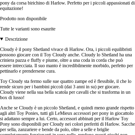
pony da corsa birichino di Harlow. Perfetto per i piccoli appassionati di
equitazione!
Prodotto non disponibile
Tutte le varianti sono esaurite
Descrizione
Cloudy è il pony Shetland vivace di Harlow. Ora, i piccoli equilibristi
possono giocare con il Toy Cloudy anche. Cloudy lo Shetland ha una
criniera pazza e fluffy e piume, oltre a una coda in corda che può
essere intrecciata. Il suo manto è incredibilmente morbido, perfetto per
pettinarlo e prendersene cura.
Toy Cloudy sta fermo sulle sue quattro zampe ed è flessibile, il che lo
rende sicuro per i bambini piccoli (dai 3 anni in su) per giocare.
Cloudy viene nella sua bella scatola per cavalli che si trasforma in un
box di lusso!
Anche se Cloudy è un piccolo Shetland, e quindi meno grande rispetto
agli altri Toy Ponies, tutti gli LeMieux accessori per pony in giocattolo
si adattano sempre a lui. Certo, accessori abbinati per il Harlow Toy
Pony sono disponibili per Cloudy nei colori preferiti di Harlow. Sacche
per sella, zanzariere e bende da polo, oltre a selle e briglie
completamente funzionanti in vera pelle, rendono questi giochi non