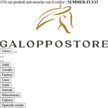
15% sui prodotti anti-mosche con il codice :
SUMMER-FLY15
Cerca
Saldi
Cavallo
Fantino
Cane
Gatto
Animali
Allevamento
Fattoria
Speciale estate