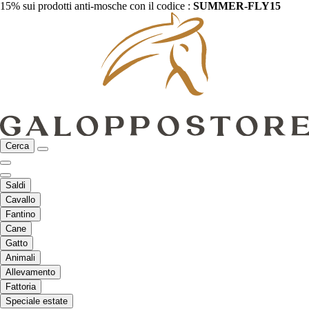
15% sui prodotti anti-mosche con il codice :
SUMMER-FLY15
Cerca
Saldi
Cavallo
Fantino
Cane
Gatto
Animali
Allevamento
Fattoria
Speciale estate