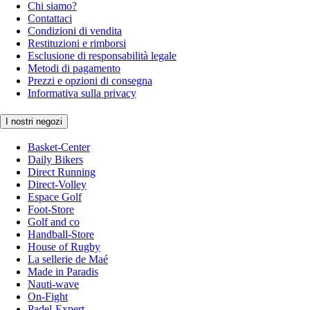
Chi siamo?
Contattaci
Condizioni di vendita
Restituzioni e rimborsi
Esclusione di responsabilità legale
Metodi di pagamento
Prezzi e opzioni di consegna
Informativa sulla privacy
I nostri negozi
Basket-Center
Daily Bikers
Direct Running
Direct-Volley
Espace Golf
Foot-Store
Golf and co
Handball-Store
House of Rugby
La sellerie de Maé
Made in Paradis
Nauti-wave
On-Fight
Padel-Expert