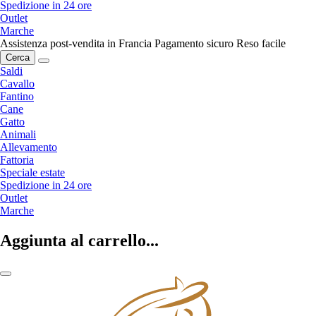
Spedizione in 24 ore
Outlet
Marche
Assistenza post-vendita in Francia
Pagamento sicuro
Reso facile
Cerca
Saldi
Cavallo
Fantino
Cane
Gatto
Animali
Allevamento
Fattoria
Speciale estate
Spedizione in 24 ore
Outlet
Marche
Aggiunta al carrello...