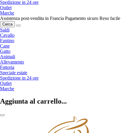
Spedizione in 24 ore
Outlet
Marche
Assistenza post-vendita in Francia
Pagamento sicuro
Reso facile
Cerca
Saldi
Cavallo
Fantino
Cane
Gatto
Animali
Allevamento
Fattoria
Speciale estate
Spedizione in 24 ore
Outlet
Marche
Aggiunta al carrello...