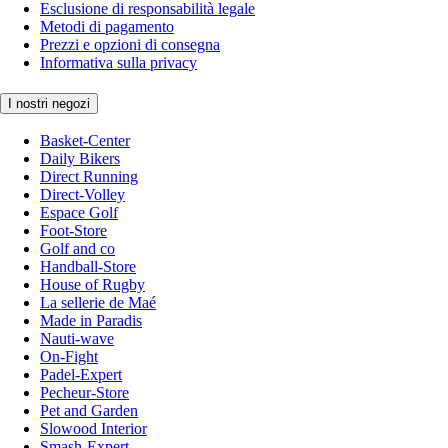
Esclusione di responsabilità legale
Metodi di pagamento
Prezzi e opzioni di consegna
Informativa sulla privacy
I nostri negozi
Basket-Center
Daily Bikers
Direct Running
Direct-Volley
Espace Golf
Foot-Store
Golf and co
Handball-Store
House of Rugby
La sellerie de Maé
Made in Paradis
Nauti-wave
On-Fight
Padel-Expert
Pecheur-Store
Pet and Garden
Slowood Interior
Smash-Expert