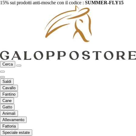
15% sui prodotti anti-mosche con il codice :
SUMMER-FLY15
Cerca
Saldi
Cavallo
Fantino
Cane
Gatto
Animali
Allevamento
Fattoria
Speciale estate