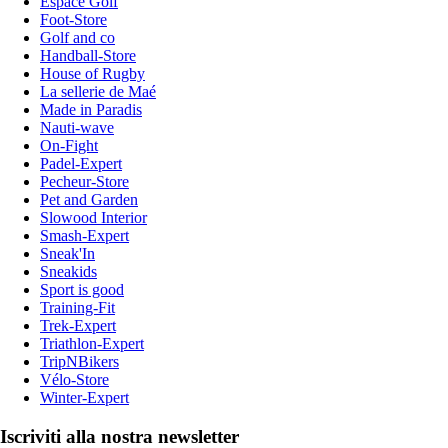
Espace Golf
Foot-Store
Golf and co
Handball-Store
House of Rugby
La sellerie de Maé
Made in Paradis
Nauti-wave
On-Fight
Padel-Expert
Pecheur-Store
Pet and Garden
Slowood Interior
Smash-Expert
Sneak'In
Sneakids
Sport is good
Training-Fit
Trek-Expert
Triathlon-Expert
TripNBikers
Vélo-Store
Winter-Expert
Iscriviti alla nostra newsletter