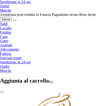
Spedizione in 24 ore
Outlet
Marche
Assistenza post-vendita in Francia
Pagamento sicuro
Reso facile
Cerca
Saldi
Cavallo
Fantino
Cane
Gatto
Animali
Allevamento
Fattoria
Speciale estate
Spedizione in 24 ore
Outlet
Marche
Aggiunta al carrello...