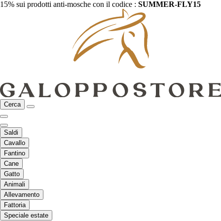
15% sui prodotti anti-mosche con il codice :
SUMMER-FLY15
Cerca
Saldi
Cavallo
Fantino
Cane
Gatto
Animali
Allevamento
Fattoria
Speciale estate