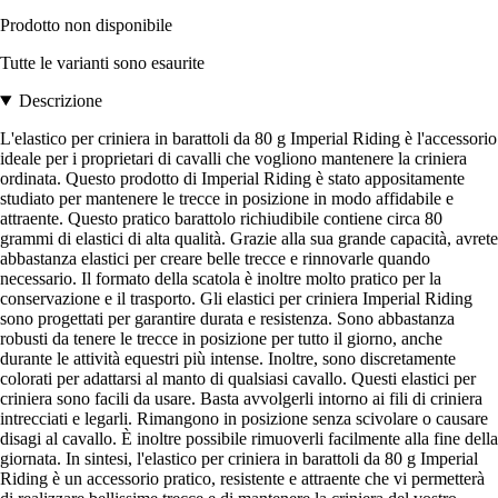
Prodotto non disponibile
Tutte le varianti sono esaurite
Descrizione
L'elastico per criniera in barattoli da 80 g Imperial Riding è l'accessorio
ideale per i proprietari di cavalli che vogliono mantenere la criniera
ordinata. Questo prodotto di Imperial Riding è stato appositamente
studiato per mantenere le trecce in posizione in modo affidabile e
attraente. Questo pratico barattolo richiudibile contiene circa 80
grammi di elastici di alta qualità. Grazie alla sua grande capacità, avrete
abbastanza elastici per creare belle trecce e rinnovarle quando
necessario. Il formato della scatola è inoltre molto pratico per la
conservazione e il trasporto. Gli elastici per criniera Imperial Riding
sono progettati per garantire durata e resistenza. Sono abbastanza
robusti da tenere le trecce in posizione per tutto il giorno, anche
durante le attività equestri più intense. Inoltre, sono discretamente
colorati per adattarsi al manto di qualsiasi cavallo. Questi elastici per
criniera sono facili da usare. Basta avvolgerli intorno ai fili di criniera
intrecciati e legarli. Rimangono in posizione senza scivolare o causare
disagi al cavallo. È inoltre possibile rimuoverli facilmente alla fine della
giornata. In sintesi, l'elastico per criniera in barattoli da 80 g Imperial
Riding è un accessorio pratico, resistente e attraente che vi permetterà