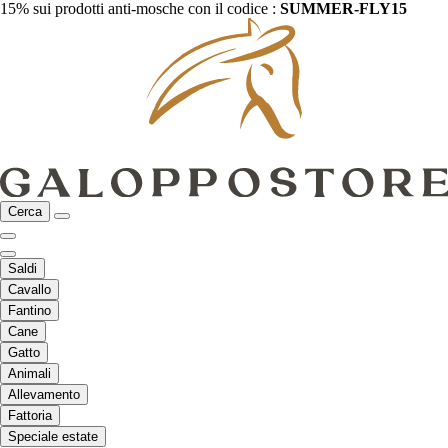
15% sui prodotti anti-mosche con il codice :
SUMMER-FLY15
Cerca
Saldi
Cavallo
Fantino
Cane
Gatto
Animali
Allevamento
Fattoria
Speciale estate