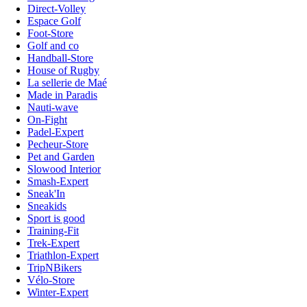
Direct-Volley
Espace Golf
Foot-Store
Golf and co
Handball-Store
House of Rugby
La sellerie de Maé
Made in Paradis
Nauti-wave
On-Fight
Padel-Expert
Pecheur-Store
Pet and Garden
Slowood Interior
Smash-Expert
Sneak'In
Sneakids
Sport is good
Training-Fit
Trek-Expert
Triathlon-Expert
TripNBikers
Vélo-Store
Winter-Expert