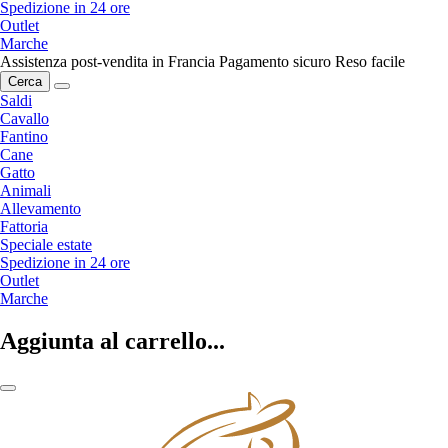
Spedizione in 24 ore
Outlet
Marche
Assistenza post-vendita in Francia
Pagamento sicuro
Reso facile
Cerca
Saldi
Cavallo
Fantino
Cane
Gatto
Animali
Allevamento
Fattoria
Speciale estate
Spedizione in 24 ore
Outlet
Marche
Aggiunta al carrello...