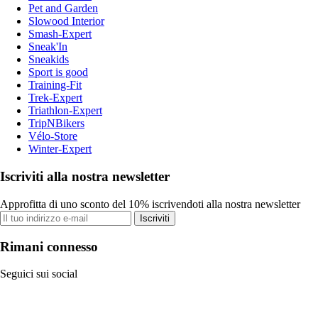
Pet and Garden
Slowood Interior
Smash-Expert
Sneak'In
Sneakids
Sport is good
Training-Fit
Trek-Expert
Triathlon-Expert
TripNBikers
Vélo-Store
Winter-Expert
Iscriviti alla nostra newsletter
Approfitta di uno sconto del 10% iscrivendoti alla nostra newsletter
Iscriviti
Rimani connesso
Seguici sui social