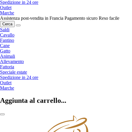
Spedizione in 24 ore
Outlet
Marche
Assistenza post-vendita in Francia
Pagamento sicuro
Reso facile
Cerca
Saldi
Cavallo
Fantino
Cane
Gatto
Animali
Allevamento
Fattoria
Speciale estate
Spedizione in 24 ore
Outlet
Marche
Aggiunta al carrello...