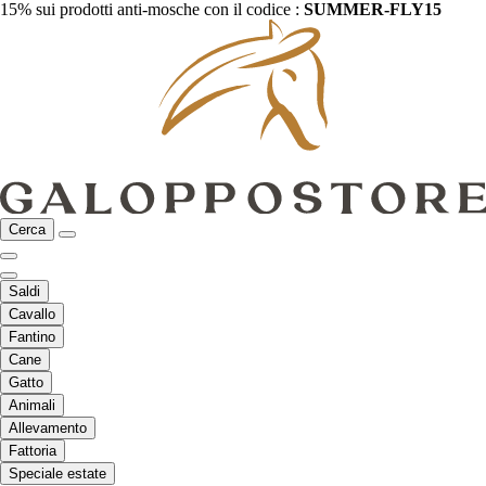
15% sui prodotti anti-mosche con il codice :
SUMMER-FLY15
Cerca
Saldi
Cavallo
Fantino
Cane
Gatto
Animali
Allevamento
Fattoria
Speciale estate