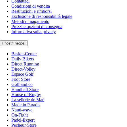
Contattaci
Condizioni di vendita
Restituzioni e rimborsi
Esclusione di responsabilità legale
Metodi di pagamento
Prezzi e opzioni di consegna
Informativa sulla privacy
I nostri negozi
Basket-Center
Daily Bikers
Direct Running
Direct-Volley
Espace Golf
Foot-Store
Golf and co
Handball-Store
House of Rugby
La sellerie de Maé
Made in Paradis
Nauti-wave
On-Fight
Padel-Expert
Pecheur-Store