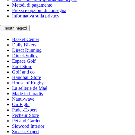
Metodi di pagamento
Prezzi e opzioni di consegna
Informativa sulla privacy
I nostri negozi
Basket-Center
Daily Bikers
Direct Running
Direct-Volley
Espace Golf
Foot-Store
Golf and co
Handball-Store
House of Rugby
La sellerie de Maé
Made in Paradis
Nauti-wave
On-Fight
Padel-Expert
Pecheur-Store
Pet and Garden
Slowood Interior
Smash-Expert