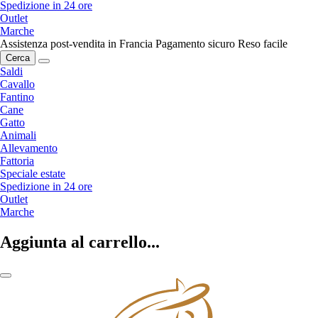
Spedizione in 24 ore
Outlet
Marche
Assistenza post-vendita in Francia
Pagamento sicuro
Reso facile
Cerca
Saldi
Cavallo
Fantino
Cane
Gatto
Animali
Allevamento
Fattoria
Speciale estate
Spedizione in 24 ore
Outlet
Marche
Aggiunta al carrello...