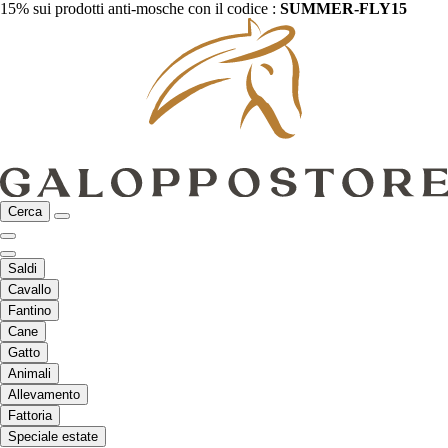
15% sui prodotti anti-mosche con il codice :
SUMMER-FLY15
Cerca
Saldi
Cavallo
Fantino
Cane
Gatto
Animali
Allevamento
Fattoria
Speciale estate