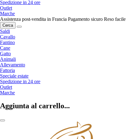
Spedizione in 24 ore
Outlet
Marche
Assistenza post-vendita in Francia
Pagamento sicuro
Reso facile
Cerca
Saldi
Cavallo
Fantino
Cane
Gatto
Animali
Allevamento
Fattoria
Speciale estate
Spedizione in 24 ore
Outlet
Marche
Aggiunta al carrello...