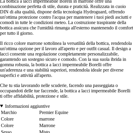
La bottica a lacci impermeabile Borelli in marrone offre una
combinazione perfetta di stile, durata e praticità. Realizzata in cuoio
DIN di alta qualità, dispone della tecnologia Hydroguard, offrendo
un'ottima protezione contro l'acqua per mantenere i tuoi piedi asciutti e
comodi in tutte le condizioni meteo. La costruzione traspirante della
bottica assicura che l'umidità rimanga all'esterno mantenendo il comfort
per tutto il giorno.
Il ricco colore marrone sottolinea la versatilità della bottica, rendendola
un'ottima opzione per il lavoro all'aperto e per outfit casual. Il design a
lacci consente una regolazione completamente personalizzabile,
garantendo un sostegno sicuro e comodo. Con la sua suola ibrida in
gomma robusta, la bottica a lacci impermeabile Borelli offre
un'aderenza e una stabilità superiori, rendendola ideale per diverse
superfici e attività all'aperto.
Che tu stia lavorando nelle scuderie, facendo una passeggiata o
occupandoti delle tue faccende, la bottica a lacci impermeabile Borelli
ti offre affidabilità, protezione e stile.
Informazioni aggiuntive
Marchio
Premier Equine
Colore
marrone
Colore
Marrone
Sesso
Misto