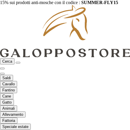
15% sui prodotti anti-mosche con il codice :
SUMMER-FLY15
Cerca
Saldi
Cavallo
Fantino
Cane
Gatto
Animali
Allevamento
Fattoria
Speciale estate