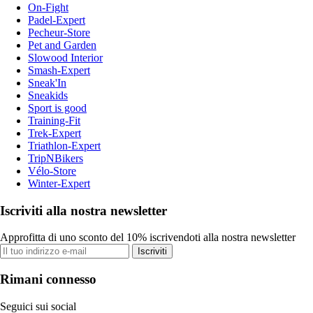
On-Fight
Padel-Expert
Pecheur-Store
Pet and Garden
Slowood Interior
Smash-Expert
Sneak'In
Sneakids
Sport is good
Training-Fit
Trek-Expert
Triathlon-Expert
TripNBikers
Vélo-Store
Winter-Expert
Iscriviti alla nostra newsletter
Approfitta di uno sconto del 10% iscrivendoti alla nostra newsletter
Iscriviti
Rimani connesso
Seguici sui social