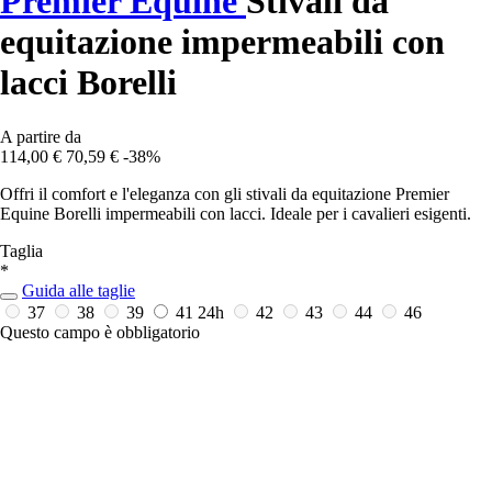
Premier Equine
Stivali da
equitazione impermeabili con
lacci Borelli
A partire da
114,00 €
70,59 €
-38%
Offri il comfort e l'eleganza con gli stivali da equitazione Premier
Equine Borelli impermeabili con lacci. Ideale per i cavalieri esigenti.
Taglia
*
Guida alle taglie
37
38
39
41
24h
42
43
44
46
Questo campo è obbligatorio