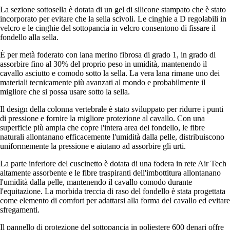
La sezione sottosella è dotata di un gel di silicone stampato che è stato
incorporato per evitare che la sella scivoli. Le cinghie a D regolabili in
velcro e le cinghie del sottopancia in velcro consentono di fissare il
fondello alla sella.
È per metà foderato con lana merino fibrosa di grado 1, in grado di
assorbire fino al 30% del proprio peso in umidità, mantenendo il
cavallo asciutto e comodo sotto la sella. La vera lana rimane uno dei
materiali tecnicamente più avanzati al mondo e probabilmente il
migliore che si possa usare sotto la sella.
Il design della colonna vertebrale è stato sviluppato per ridurre i punti
di pressione e fornire la migliore protezione al cavallo. Con una
superficie più ampia che copre l'intera area del fondello, le fibre
naturali allontanano efficacemente l'umidità dalla pelle, distribuiscono
uniformemente la pressione e aiutano ad assorbire gli urti.
La parte inferiore del cuscinetto è dotata di una fodera in rete Air Tech
altamente assorbente e le fibre traspiranti dell'imbottitura allontanano
l'umidità dalla pelle, mantenendo il cavallo comodo durante
l'equitazione. La morbida treccia di raso del fondello è stata progettata
come elemento di comfort per adattarsi alla forma del cavallo ed evitare
sfregamenti.
Il pannello di protezione del sottopancia in poliestere 600 denari offre