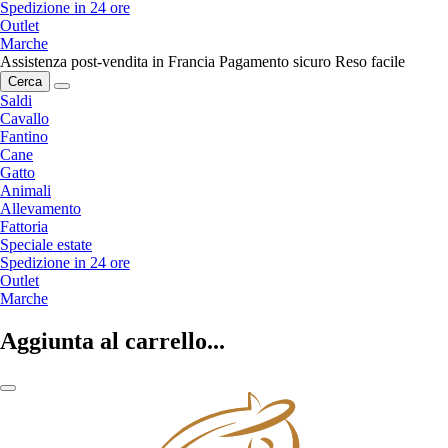
Spedizione in 24 ore
Outlet
Marche
Assistenza post-vendita in Francia
Pagamento sicuro
Reso facile
Cerca
Saldi
Cavallo
Fantino
Cane
Gatto
Animali
Allevamento
Fattoria
Speciale estate
Spedizione in 24 ore
Outlet
Marche
Aggiunta al carrello...