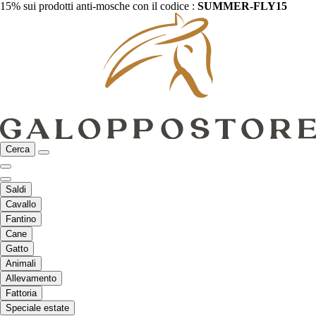
15% sui prodotti anti-mosche con il codice :
SUMMER-FLY15
Cerca
Saldi
Cavallo
Fantino
Cane
Gatto
Animali
Allevamento
Fattoria
Speciale estate