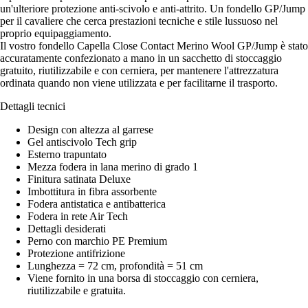
un'ulteriore protezione anti-scivolo e anti-attrito. Un fondello GP/Jump
per il cavaliere che cerca prestazioni tecniche e stile lussuoso nel
proprio equipaggiamento.
Il vostro fondello Capella Close Contact Merino Wool GP/Jump è stato
accuratamente confezionato a mano in un sacchetto di stoccaggio
gratuito, riutilizzabile e con cerniera, per mantenere l'attrezzatura
ordinata quando non viene utilizzata e per facilitarne il trasporto.
Dettagli tecnici
Design con altezza al garrese
Gel antiscivolo Tech grip
Esterno trapuntato
Mezza fodera in lana merino di grado 1
Finitura satinata Deluxe
Imbottitura in fibra assorbente
Fodera antistatica e antibatterica
Fodera in rete Air Tech
Dettagli desiderati
Perno con marchio PE Premium
Protezione antifrizione
Lunghezza = 72 cm, profondità = 51 cm
Viene fornito in una borsa di stoccaggio con cerniera,
riutilizzabile e gratuita.