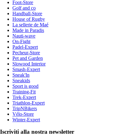
Foot-Store
Golf and co
Handball-Store
House of Rugby
La sellerie de Maé
Made in Paradis
Nauti-wave
On-Fight
Padel-Expert
Pecheur-Store
Pet and Garden
Slowood Interior
Smash-Expert
Sneak'In
Sneakids
Sport is good
Training-Fit
Trek-Expert
Triathlon-Expert
TripNBikers
Vélo-Store
Winter-Expert
Iscriviti alla nostra newsletter