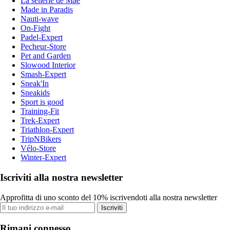
La sellerie de Maé
Made in Paradis
Nauti-wave
On-Fight
Padel-Expert
Pecheur-Store
Pet and Garden
Slowood Interior
Smash-Expert
Sneak'In
Sneakids
Sport is good
Training-Fit
Trek-Expert
Triathlon-Expert
TripNBikers
Vélo-Store
Winter-Expert
Iscriviti alla nostra newsletter
Approfitta di uno sconto del 10% iscrivendoti alla nostra newsletter
Iscriviti
Rimani connesso