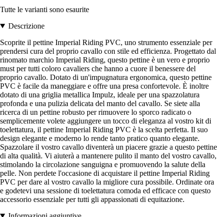
Tutte le varianti sono esaurite
Descrizione
Scoprite il pettine Imperial Riding PVC, uno strumento essenziale per
prendersi cura del proprio cavallo con stile ed efficienza. Progettato dal
rinomato marchio Imperial Riding, questo pettine è un vero e proprio
must per tutti coloro cavaliers che hanno a cuore il benessere del
proprio cavallo. Dotato di un'impugnatura ergonomica, questo pettine
PVC è facile da maneggiare e offre una presa confortevole. È inoltre
dotato di una griglia metallica Impulz, ideale per una spazzolatura
profonda e una pulizia delicata del manto del cavallo. Se siete alla
ricerca di un pettine robusto per rimuovere lo sporco radicato o
semplicemente volete aggiungere un tocco di eleganza al vostro kit di
toelettatura, il pettine Imperial Riding PVC è la scelta perfetta. Il suo
design elegante e moderno lo rende tanto pratico quanto elegante.
Spazzolare il vostro cavallo diventerà un piacere grazie a questo pettine
di alta qualità. Vi aiuterà a mantenere pulito il manto del vostro cavallo,
stimolando la circolazione sanguigna e promuovendo la salute della
pelle. Non perdete l'occasione di acquistare il pettine Imperial Riding
PVC per dare al vostro cavallo la migliore cura possibile. Ordinate ora
e godetevi una sessione di toelettatura comoda ed efficace con questo
accessorio essenziale per tutti gli appassionati di equitazione.
Informazioni aggiuntive