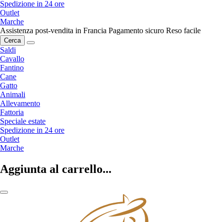
Spedizione in 24 ore
Outlet
Marche
Assistenza post-vendita in Francia
Pagamento sicuro
Reso facile
Cerca
Saldi
Cavallo
Fantino
Cane
Gatto
Animali
Allevamento
Fattoria
Speciale estate
Spedizione in 24 ore
Outlet
Marche
Aggiunta al carrello...