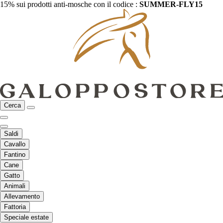
15% sui prodotti anti-mosche con il codice :
SUMMER-FLY15
Cerca
Saldi
Cavallo
Fantino
Cane
Gatto
Animali
Allevamento
Fattoria
Speciale estate