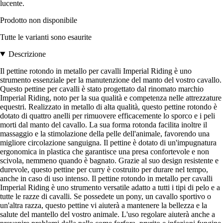
lucente.
Prodotto non disponibile
Tutte le varianti sono esaurite
Descrizione
Il pettine rotondo in metallo per cavalli Imperial Riding è uno
strumento essenziale per la manutenzione del manto del vostro cavallo.
Questo pettine per cavalli è stato progettato dal rinomato marchio
Imperial Riding, noto per la sua qualità e competenza nelle attrezzature
equestri. Realizzato in metallo di alta qualità, questo pettine rotondo è
dotato di quattro anelli per rimuovere efficacemente lo sporco e i peli
morti dal manto del cavallo. La sua forma rotonda facilita inoltre il
massaggio e la stimolazione della pelle dell'animale, favorendo una
migliore circolazione sanguigna. Il pettine è dotato di un'impugnatura
ergonomica in plastica che garantisce una presa confortevole e non
scivola, nemmeno quando è bagnato. Grazie al suo design resistente e
durevole, questo pettine per curry è costruito per durare nel tempo,
anche in caso di uso intenso. Il pettine rotondo in metallo per cavalli
Imperial Riding è uno strumento versatile adatto a tutti i tipi di pelo e a
tutte le razze di cavalli. Se possedete un pony, un cavallo sportivo o
un'altra razza, questo pettine vi aiuterà a mantenere la bellezza e la
salute del mantello del vostro animale. L'uso regolare aiuterà anche a