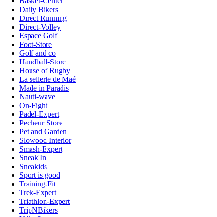
Basket-Center
Daily Bikers
Direct Running
Direct-Volley
Espace Golf
Foot-Store
Golf and co
Handball-Store
House of Rugby
La sellerie de Maé
Made in Paradis
Nauti-wave
On-Fight
Padel-Expert
Pecheur-Store
Pet and Garden
Slowood Interior
Smash-Expert
Sneak'In
Sneakids
Sport is good
Training-Fit
Trek-Expert
Triathlon-Expert
TripNBikers