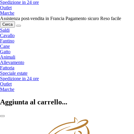
Spedizione in 24 ore
Outlet
Marche
Assistenza post-vendita in Francia
Pagamento sicuro
Reso facile
Cerca
Saldi
Cavallo
Fantino
Cane
Gatto
Animali
Allevamento
Fattoria
Speciale estate
Spedizione in 24 ore
Outlet
Marche
Aggiunta al carrello...