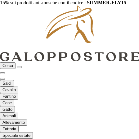
15% sui prodotti anti-mosche con il codice :
SUMMER-FLY15
Cerca
Saldi
Cavallo
Fantino
Cane
Gatto
Animali
Allevamento
Fattoria
Speciale estate