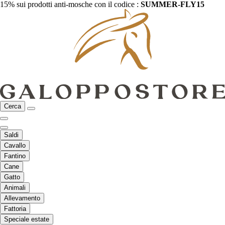
15% sui prodotti anti-mosche con il codice :
SUMMER-FLY15
Cerca
Saldi
Cavallo
Fantino
Cane
Gatto
Animali
Allevamento
Fattoria
Speciale estate