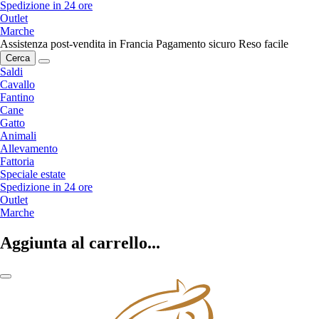
Spedizione in 24 ore
Outlet
Marche
Assistenza post-vendita in Francia
Pagamento sicuro
Reso facile
Cerca
Saldi
Cavallo
Fantino
Cane
Gatto
Animali
Allevamento
Fattoria
Speciale estate
Spedizione in 24 ore
Outlet
Marche
Aggiunta al carrello...