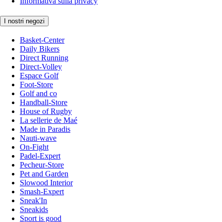
Informativa sulla privacy
I nostri negozi
Basket-Center
Daily Bikers
Direct Running
Direct-Volley
Espace Golf
Foot-Store
Golf and co
Handball-Store
House of Rugby
La sellerie de Maé
Made in Paradis
Nauti-wave
On-Fight
Padel-Expert
Pecheur-Store
Pet and Garden
Slowood Interior
Smash-Expert
Sneak'In
Sneakids
Sport is good