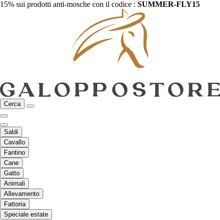
15% sui prodotti anti-mosche con il codice :
SUMMER-FLY15
Cerca
Saldi
Cavallo
Fantino
Cane
Gatto
Animali
Allevamento
Fattoria
Speciale estate