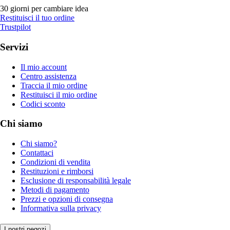
30 giorni per cambiare idea
Restituisci il tuo ordine
Trustpilot
Servizi
Il mio account
Centro assistenza
Traccia il mio ordine
Restituisci il mio ordine
Codici sconto
Chi siamo
Chi siamo?
Contattaci
Condizioni di vendita
Restituzioni e rimborsi
Esclusione di responsabilità legale
Metodi di pagamento
Prezzi e opzioni di consegna
Informativa sulla privacy
I nostri negozi