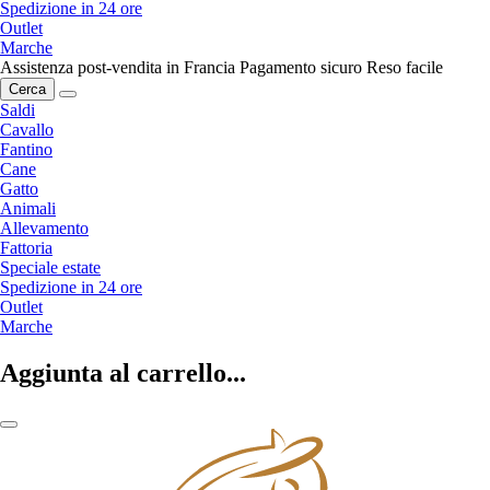
Spedizione in 24 ore
Outlet
Marche
Assistenza post-vendita in Francia
Pagamento sicuro
Reso facile
Cerca
Saldi
Cavallo
Fantino
Cane
Gatto
Animali
Allevamento
Fattoria
Speciale estate
Spedizione in 24 ore
Outlet
Marche
Aggiunta al carrello...