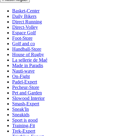
Basket-Center
Daily Bikers
Direct Running
Direct-Volley
Espace Golf
Foot-Store
Golf and co
Handball-Store
House of Rugby
La sellerie de Maé
Made in Paradis
Nauti-wave
On-Fight
Padel-Expert
Pecheur-Store
Pet and Garden
Slowood Interior
Smash-Expert
Sneak'In
Sneakids
Sport is good
Training-Fit
Trek-Expert