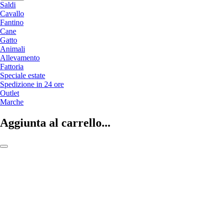
Saldi
Cavallo
Fantino
Cane
Gatto
Animali
Allevamento
Fattoria
Speciale estate
Spedizione in 24 ore
Outlet
Marche
Aggiunta al carrello...